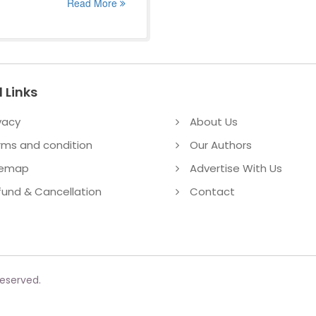
Read More
 Links
vacy
About Us
rms and condition
Our Authors
temap
Advertise With Us
fund & Cancellation
Contact
reserved.