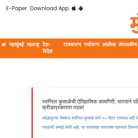
E-Paper
Download App
महामुंबई
महाराष्ट्र
देश-
राजकारण
पर्यावरण
अग्रलेख
संपादकीय
विदेश
स्वप्निल कुसाळेची ऐतिहासिक कामगिरी; भारताने पहि
क्रीडाप्रकारात पदक!
कोल्हापूरचा नेमबाज स्वप्निल कुसाळे याने ५० मीटर रायफल थ्री 
पदकाची कमाई केली आहे. या पदकासह भारताच्या खात्यात तिसऱ्