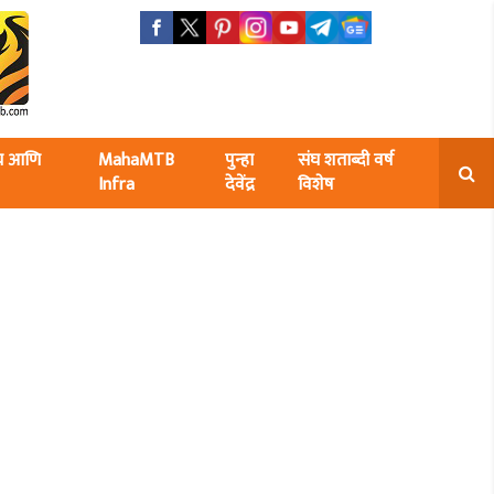
ंघ आणि
MahaMTB
पुन्हा
संघ शताब्दी वर्ष
Infra
देवेंद्र
विशेष