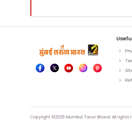
Useful
Pri
Te
Si
Re
Copyright ©
2025
Mumbai Tarun Bharat All rights 