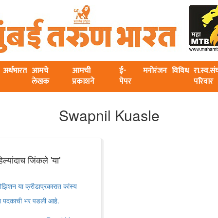
अर्थभारत
आमचे
आमची
ई-
मनोरंजन
विविध
रा.स्व.स
लेखक
प्रकाशने
पेपर
परिवार
Swapnil Kuasle
ल्यांदाच जिंकले 'या'
पोझिशन या क्रीडाप्रकारात कांस्य
या पदकाची भर पडली आहे.