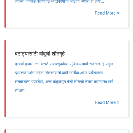
त्यांच्या ‘कोविड’काळातील मदतकार्याचा आढावा घेणारा हा लेख...
Read More
बटाट्यासाठी बांबूची शीतगृहे
दरवर्षी हजारो टन बटाटे साठवणुकीच्या सुविधांअभावी सडतात, हे पाहून
झारखंडमधील महिला शेतकऱ्यांनी कमी खर्चिक आणि सर्वसामान्य
शेतकऱ्यांना परवडेल, असा बांबूपासून देशी शीतगृहे तयार करण्याचा मार्ग
शोधला.
Read More