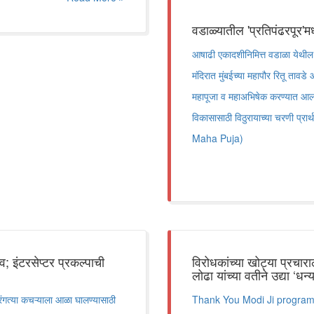
वडाळ्यातील 'प्रतिपंढरपूर'मध्
आषाढी एकादशीनिमित्त वडाळा येथील 'प
मंदिरात मुंबईच्या महापौर रितू तावडे
महापूजा व महाअभिषेक करण्यात आला. य
विकासासाठी विठुरायाच्या चरणी प
Maha Puja)
; इंटरसेप्टर प्रकल्पाची
विरोधकांच्या खोट्या प्रचाराल
लोढा यांच्या वतीने उद्या ‘धन
 तरंगत्या कचऱ्याला आळा घालण्यासाठी
Thank You Modi Ji program