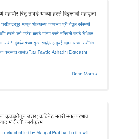
ये महापौर रितू तावडे यांच्या हस्ते विठ्ठलाची महापूजा
्रतिपंढरपूर' म्हणून ओळखल्या जाणाऱ्या श्री विठ्ठल-रुक्मिणी
 आणि त्यांचे पती राजेश तावडे यांच्या हस्ते शनिवारी पहाटे विधिवत
ावेळी मुंबईकरांच्या सुख-समृद्धीसह मुंबई महानगराच्या सर्वांगीण
्रार्थना करण्यात आली.(Ritu Tawde Ashadhi Ekadashi
Read More
ा कृतज्ञतेतून उत्तर; कॅबिनेट मंत्री मंगलप्रभात
्यवाद मोदीजी’ कार्यक्रम
 in Mumbai led by Mangal Prabhat Lodha will