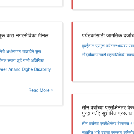
े सुरू करा-नगरसेविका मीनल
पर्यटकांसाठी जागतिक दर्जा
मुंबईतील प्रमुख पर्यटनस्थळांवर स्
जनेचे अर्थसहाय्य तातडीने सुरू
सौंदर्यीकरणासाठी महापालिकेची व्या
नल संजय तुर्डे यांनी अतिरिक्त
maveer Anand Dighe Disability
Read More
तीन वर्षांच्या प्रतीक्षेनंत
पुन्हा गती; सुधारित प्रस्त
तीन वर्षांच्या प्रतीक्षेनंतर बेस्टच
सुधारित भाडे दराचा प्रस्ताव समिती