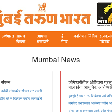
अर्थभारत
आमचे
आमची
ई-
मनोरंजन
विविध
रा.स्व.स
लेखक
प्रकाशने
पेपर
परिवार
Mumbai News
 संपन्न
जोगेश्वरीतील ओशिवरा प्रसू
बालकांना आधुनिक आरोग्यसे
रांची संगणकीय सोडत पार पडली.
बृहन्मुंबई महानगरपालिकेच्या सार्वजन
राखीव घरे न दिल्यास कठोर कारवाईचे
मार्गावर उभारण्यात आलेल्या नवीन ओशि
यांच्या हस्ते करण्यात आले. लोकार्पण