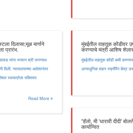
टला दिलासा;मूळ मार्गाने
मुंबईतील वाहतूक कोंडीवर उपा
ा प्रारंभ.
करण्याचे मंत्री आशिष शेलार य
 मालाड यांना भगवान श्री जगन्नाथ
मुंबईतील वाहतूक कोंडी कमी करण्यासा
गी दिली. न्यायालयाच्या आदेशानंतर
अत्याधुनिक वाहन स्क्रॅपिंग केंद्र उभ
ोषात रथयात्रेला भक्तिमय
Read More
"हॅलो, मी 'धारावी दीदी' बो
कार्यान्वित