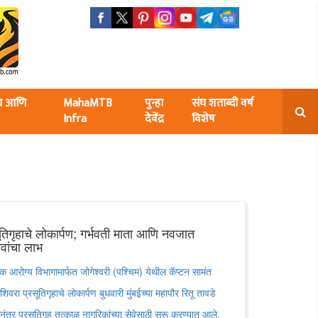
ंघ आणि
MahaMTB
पुन्हा
संघ शताब्दी वर्ष
Infra
देवेंद्र
विशेष
तिगृहाचे लोकार्पण; गर्भवती माता आणि नवजात
वांचा लाभ
िक आरोग्य विभागामार्फत जोगेश्वरी (पश्चिम) येथील कॅप्टन सामंत
वरा प्रसूतिगृहाचे लोकार्पण बुधवारी मुंबईच्या महापौर रितू तावडे
ानंतर प्रसूतिगृह तत्काळ नागरिकांच्या सेवेसाठी सुरू करण्यात आले.