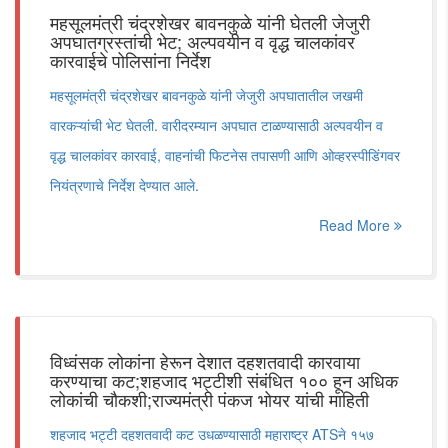
महसूलमंत्री चंद्रशेखर बावनकुळे यांनी घेतली जेजुरी
अपघातग्रस्तांची भेट; अल्पवयीन व वृद्ध चालकांवर
कारवाईचे पोलिसांना निर्देश
महसूलमंत्री चंद्रशेखर बावनकुळे यांनी जेजुरी अपघातातील जखमी
वारकऱ्यांची भेट घेतली. वारीदरम्यान अपघात टाळण्यासाठी अल्पवयीन व
वृद्ध चालकांवर कारवाई, वाहनांची फिटनेस तपासणी आणि ओव्हरस्पीडिंगवर
नियंत्रणाचे निर्देश देण्यात आले.
Read More
विध्वंसक लोकांना हेरून देशात दहशतवादी कारवाया
करण्याचा कट;शहजाद भट्टीशी संबंधित १०० हून अधिक
लोकांची चौकशी;राज्यमंत्री पंकज भोयर यांची माहिती
शहजाद भट्टी दहशतवादी कट उधळण्यासाठी महाराष्ट्र ATSने १५७