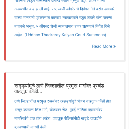
शिवसेना (उद्धव बाळासाहेब ठाकरे) पक्षाचे प्रमुख उद्धव ठाकरे यांच्या
अडचणीत वाढ झाली आहे. राष्ट्रवादी काँग्रेसचे दिवंगत नेते वसंत डावखरे
यांच्या मानहानी प्रकरणात कल्याण न्यायालयाने उद्धव ठाकरे यांना समन्स
बजावले असून, ५ ऑगस्ट रोजी न्यायालयात हजर राहण्याचे निर्देश दिले
आहेत. (Uddhav Thackeray Kalyan Court Summons)
Read More
खड्ड्यांमुळे ठाणे जिल्ह्यातील प्रमुख मार्गांवर प्रचंड
वाहतूक कोंडी...
ठाणे जिल्ह्यातील प्रमुख रस्त्यांवर खड्ड्यांमुळे भीषण वाहतूक कोंडी होत
असून कल्याण-शिळ मार्ग, घोडबंदर रोड, मुंबई-नाशिक महामार्गावर
नागरिकांचे हाल होत आहेत. वाहतूक पोलिसांनीही खड्डे तातडीने
बुजवण्याची मागणी केली.