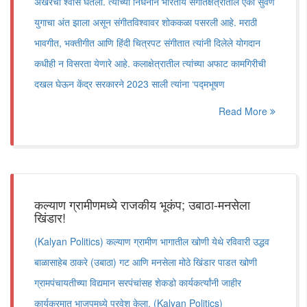
अखेरचा श्वास घेतला. त्यांच्या निधनाने भारतीय संगीतक्षेत्रातील एका सुवर्ण
युगाचा अंत झाला असून संगीतविश्वावर शोककळा पसरली आहे. मराठी
भावगीत, भक्तीगीत आणि हिंदी चित्रपट संगीतात त्यांनी दिलेले योगदान
कधीही न विसरता येणारे आहे. कलाक्षेत्रातील त्यांच्या अफाट कामगिरीची
दखल घेऊन केंद्र सरकारने 2023 साली त्यांना ‌‘पद्मभूषण‌
Read More
कल्याण ग्रामीणमध्ये राजकीय भूकंप; उबाठा-मनसेला
खिंडार!
(Kalyan Politics) कल्याण ग्रामीण भागातील खोणी येथे रविवारी उद्धव
बाळासाहेब ठाकरे (उबाठा) गट आणि मनसेला मोठे खिंडार पाडत खोणी
ग्रामपंचायतीच्या विद्यमान सरपंचांसह शेकडो कार्यकर्त्यांनी जाहीर
कार्यक्रमात भाजपमध्ये प्रवेश केला. (Kalyan Politics)