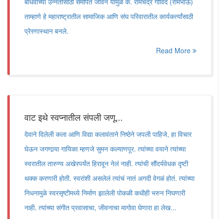
बांधवांच्या उन्नतीसाठी समर्पित जीवन यामुळे कै. रामचंद्र गोविंद (रामभाऊ)
ताम्हाणे हे महाराष्ट्रातील सामाजिक आणि संघ परिवारातील कार्यकर्त्यांसाठी
प्रेरणास्थान बनले.
Read More
वाट इथे स्वप्नातील संपली जणू...
देवाने दिलेली कला आणि विद्या कलावंताने निष्ठेने जपली पाहिजे, हा विचार
घेऊन जगणार्‍या गायिका म्हणजे सुमन कल्याणपूर. त्यांच्या वयाने त्यांच्या
स्वरातील तारुण्य अखेरपर्यंत हिरावून नेलं नाही. त्यांची सौंदर्यवेधक दृष्टी
थक्क करणारी होती. स्वरांशी असलेलं त्यांचं नातं अगदी वेगळं होतं. त्यांच्या
निधनामुळे स्वरसृष्टीमध्ये निर्माण झालेली पोकळी कधीही भरुन निघणारी
नाही. त्यांच्या संगीत प्रवासाचा, जीवनाचा मागोवा घेणारा हा लेख...