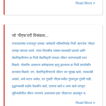
Read More
जो ‘पीएफ’वरी विसंबला...
पगारदारांच्या पगारातून दरमहा ‘कर्मचारी भविष्यनिर्वाह निधी’ म्हणजेच ‘पीएफ’
दरमहा कापला जातो. त्यात तितकीच रक्कम मालकही घालतो आणि
सेवानिवृत्तीनंतर हा निधी सेवानिवृत्ती पश्चात जीवन जगण्यासाठी परत
मिळतो. नोकरीत असताना कर्मचार्‍याचा मृत्यू झाल्यास हा निधी कायदेशीर
वारसास मिळतो. पण, सेवानिवृत्तीनंतरचे जीवन जर सुसह्य व्हावे, स्वावलंबी
असावे, असे वाटत असेल, तर नुसती ‘पीएफ’मधील गुंतवणूक पुरेशी नाही.
वृद्धापकाळी वाढीव वैद्यकीय खर्च, प्रवास खर्च व अन्य खर्च भागवून
सुस्थितीतील जीवन जगायचे असल्यास एका ‘पीएफ’वर अवलंबून च
Read More