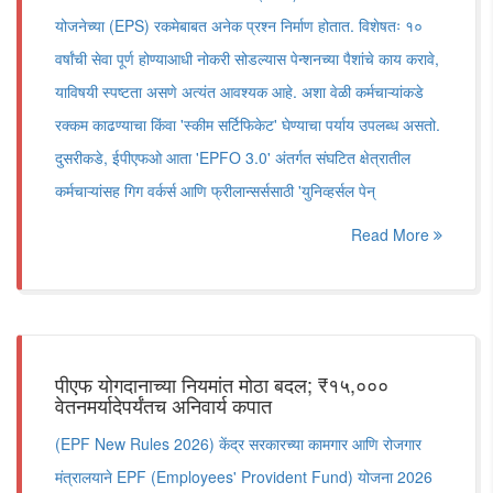
योजनेच्या (EPS) रकमेबाबत अनेक प्रश्न निर्माण होतात. विशेषतः १०
वर्षांची सेवा पूर्ण होण्याआधी नोकरी सोडल्यास पेन्शनच्या पैशांचे काय करावे,
याविषयी स्पष्टता असणे अत्यंत आवश्यक आहे. अशा वेळी कर्मचाऱ्यांकडे
रक्कम काढण्याचा किंवा 'स्कीम सर्टिफिकेट' घेण्याचा पर्याय उपलब्ध असतो.
दुसरीकडे, ईपीएफओ आता 'EPFO 3.0' अंतर्गत संघटित क्षेत्रातील
कर्मचाऱ्यांसह गिग वर्कर्स आणि फ्रीलान्सर्ससाठी 'युनिव्हर्सल पेन्
Read More
पीएफ योगदानाच्या नियमांत मोठा बदल; ₹१५,०००
वेतनमर्यादेपर्यंतच अनिवार्य कपात
(EPF New Rules 2026) केंद्र सरकारच्या कामगार आणि रोजगार
मंत्रालयाने EPF (Employees' Provident Fund) योजना 2026