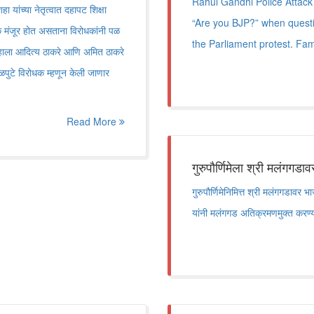
Rahul Gandhi Police Attack
 यांच्या नेतृत्वात दहापट शिक्षा
“Are you BJP?” when questi
 मंजूर होत असताना विरोधकांनी पळ
the Parliament protest. Fami
तुम्हाला आदित्य ठाकरे आणि अमित ठाकरे
पळपुटे विरोधक म्हणून केली जाणार
Read More
गुरुपौर्णिमेला श्री मलंगगडावर 
गुरुपौर्णिमेनिमित्त श्री मलंगगडावर
यांनी मलंगगड अतिक्रमणमुक्त करण्या