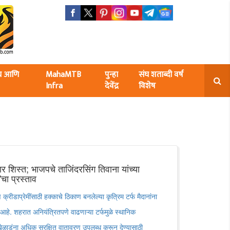
ंघ आणि
MahaMTB
पुन्हा
संघ शताब्दी वर्ष
Infra
देवेंद्र
विशेष
र शिस्त; भाजपचे ताजिंदरसिंग तिवाना यांच्या
ा'चा प्रस्ताव
्रीडाप्रेमींसाठी हक्काचे ठिकाण बनलेल्या कृत्रिम टर्फ मैदानांना
हे. शहरात अनियंत्रितपणे वाढणाऱ्या टर्फमुळे स्थानिक
खेळाडूंना अधिक सुरक्षित वातावरण उपलब्ध करून देण्यासाठी