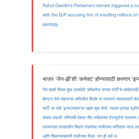
Rahul Gandhi's Parliament remark triggered a majo
with the BJP accusing him of insulting millions 
apology.
भाजप ‘जेन-झी’शी ‘कनेक्ट’ होण्यासाठी करणार ‘इन्स
गेले काही दिवस सुरू असलेले ‘कॉक्रोज जनता पार्टी’चे आंदोलनही ‘इ
बोस्टन येथे राहणाऱ्या अभिजीत दिपके या तरुणाने न्यायालयाने के
पार्टी’ या नावे ‘इन्स्टाग्राम’वर खाते सुरू केले. त्याला प्रचंड प
संख्या वाढली. परिणामी देशात नीट परीक्षांच्या पेपरफुटेचे प्रकरण
प्रकरणात तत्कालीन शिक्षण मंत्र्यांचा राजीनामा मागितला जाऊ 
आणि शिक्षणमंत्र्यांनी राजीनामा दिला. पण ही सर्व ल