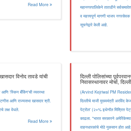
Read More
महानगरपालिकेने तातडीने सर्वसमावेश
व महत्त्वपूर्ण मागणी भाजप नगरसेवक 
सूचनेद्वारे केली आहे.
: खासदार विनोद तावडे यांची
दिल्ली पोलिसांच्या पूर्वपरव
निवासस्थानावर मोर्चा, दिल्ल
ान आणि 'स्किन बँकिंग'ची व्यवस्था
(Arvind Kejriwal PM Residenc
िटणीस आणि राज्यसभा खासदार श्री.
दिल्लीचे माजी मुख्यमंत्री अरविंद क
चे लक्ष वेधले.
पेट्रोल' (२०% इथेनॉल मिश्रित पेट
काढला. "भारत सरकारने अमेरिकेच्या 
Read More
वाहनधारकांचे मोठे नुकसान होत आहे