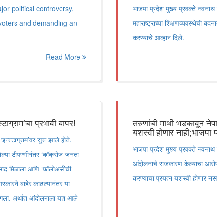
r political controversy,
भाजपा प्रदेश मुख्य प्रवक्ते नवनाथ
of voters and demanding an
महाराष्ट्राच्या शिक्षणव्यवस्थेची बदन
करण्याचे आव्हान दिले.
Read More
्टाग्राम’चा प्रभावी वापर!
तरुणांची माथी भडकावून ने
यशस्वी होणार नाही;भाजपा प्
न्स्टाग्राम’वर सुरू झाले होते.
भाजपा प्रदेश मुख्य प्रवक्ते नवनाथ 
लेल्या टीपण्णीनंतर ‘कॉक्रोज जनता
आंदोलनाचे राजकारण केल्याचा आरोप 
्रतिसाद मिळाला आणि ‘फॉलोअर्स’ची
करण्याचा प्रयत्न यशस्वी होणार नसल्
 सरकारने बाहेर काढल्यानंतर या
लागला. अर्थात आंदोलनाला यश आले