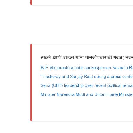
ठाकरे आणि राऊत यांना मानसोपचाराची गरज; नवन
BJP Maharashtra chief spokesperson Navnath Ba
Thackeray and Sanjay Raut during a press confer
Sena (UBT) leadership over recent political rem
Minister Narendra Modi and Union Home Ministe