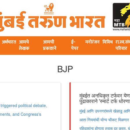
अर्थभारत
आमचे
आमची
ई-
मनोरंजन
विविध
रा.स्व.स
लेखक
प्रकाशने
पेपर
परिवार
BJP
मुंबईत अनधिकृत टर्फवर येणा
पुढाकाराने 'स्मार्ट टर्फ धोरण
riggered political debate,
मुंबई आणि उपनगरांमध्ये खेळाडू आणि क
tements, and Congress's
आता नियमांची योग्य चौकट मिळणार आ
रहिवाशांना होणारा त्रास दूर करत, 