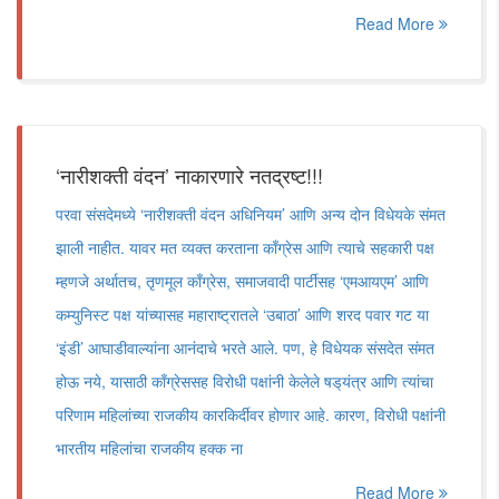
Read More
‘नारीशक्ती वंदन‌’ नाकारणारे नतद्रष्ट!!!
परवा संसदेमध्ये ‌‘नारीशक्ती वंदन अधिनियम‌’ आणि अन्य दोन विधेयके संमत
झाली नाहीत. यावर मत व्यक्त करताना काँग्रेस आणि त्याचे सहकारी पक्ष
म्हणजे अर्थातच, तृणमूल काँग्रेस, समाजवादी पार्टीसह ‌‘एमआयएम‌’ आणि
कम्युनिस्ट पक्ष यांच्यासह महाराष्ट्रातले ‌‘उबाठा‌’ आणि शरद पवार गट या
‌‘इंडी‌’ आघाडीवाल्यांना आनंदाचे भरते आले. पण, हे विधेयक संसदेत संमत
होऊ नये, यासाठी काँग्रेससह विरोधी पक्षांनी केलेले षड्‌‍यंत्र आणि त्यांचा
परिणाम महिलांच्या राजकीय कारकिर्दीवर होणार आहे. कारण, विरोधी पक्षांनी
भारतीय महिलांचा राजकीय हक्क ना
Read More