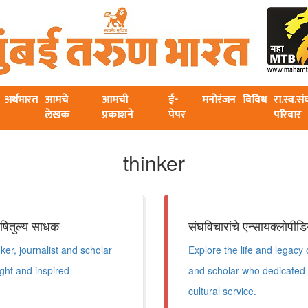
अर्थभारत
आमचे
आमची
ई-
मनोरंजन
विविध
रा.स्व.स
लेखक
प्रकाशने
पेपर
परिवार
thinker
 ऋषितुल्य साधक
संघविचारांचे एन्सायक्लोपीडि
ker, journalist and scholar
Explore the life and legacy
ght and inspired
and scholar who dedicated 
cultural service.