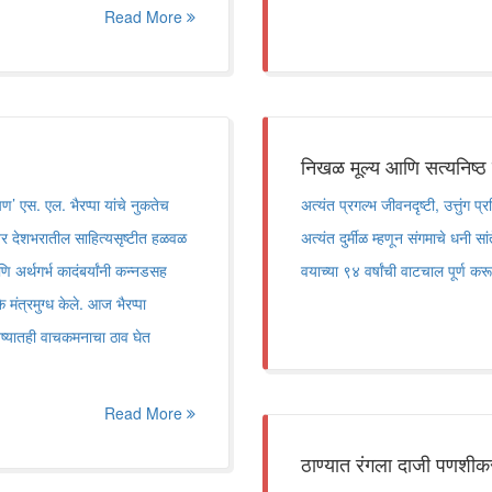
Read More
निखळ मूल्य आणि सत्यनिष्ठ 
षण’ एस. एल. भैरप्पा यांचे नुकतेच
अत्यंत प्रगल्भ जीवनदृष्टी, उत्तुंग प
 तर देशभरातील साहित्यसृष्टीत हळवळ
अत्यंत दुर्मीळ म्हणून संगमाचे धनी सा
णि अर्थगर्भ कादंबर्यांनी कन्नडसह
वयाच्या ९४ वर्षांची वाटचाल पूर्ण क
 मंत्रमुग्ध केले. आज भैरप्पा
िष्यातही वाचकमनाचा ठाव घेत
Read More
ठाण्यात रंगला दाजी पणशीकरां