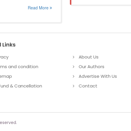
Read More
 Links
vacy
About Us
rms and condition
Our Authors
temap
Advertise With Us
fund & Cancellation
Contact
reserved.