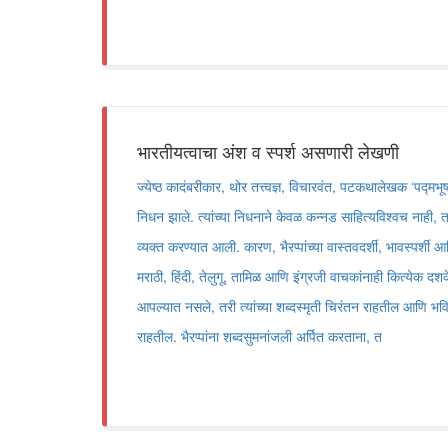
भारतीयत्वाचा अंश व स्पर्श असणारी लेखणी
ज्येष्ठ कादंबरीकार, थोर तत्त्वज्ञ, विचारवंत, पटकथालेखक ‘पद्मभू
निधन झाले. त्यांच्या निधनाने केवळ कन्नड साहित्यविश्वच नाही,
व्यक्त करण्यात आली. कारण, भैरप्पांच्या वास्तवदर्शी, भावस्पर्शी आ
मराठी, हिंदी, तेलुगू, तामिळ आणि इंग्रजी वाचकांनाही कित्येक दशके
आपल्यात नसले, तरी त्यांच्या शब्दस्मृती चिरंतन राहतील आणि भव
राहतील. भैरप्पांना शब्दसुमनांजली अर्पित करताना, त