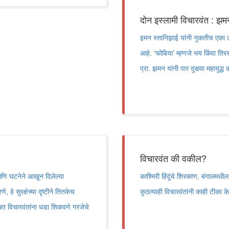
दोन इस्लामी विचारवंत : झ
इमन स्तानिझाई यांनी नुकतीच एका ले
आहे. ‘फोबिया’ म्हणजे भय किंवा तिर
प्रा. झमन यांनी पार दुसर्‍या महायुद
विचारवंत की वकील?
आणि घटनेने आखून दिलेल्या
काश्मिरी हिंदूंचे शिरकाण, बंगालमधी
 हे सुरक्षेच्या दृष्टीने तितकेच
कुठल्याही विचारवंतांनी काही टीका 
ित विचारवंतांना धडा शिकवणे गरजेचे