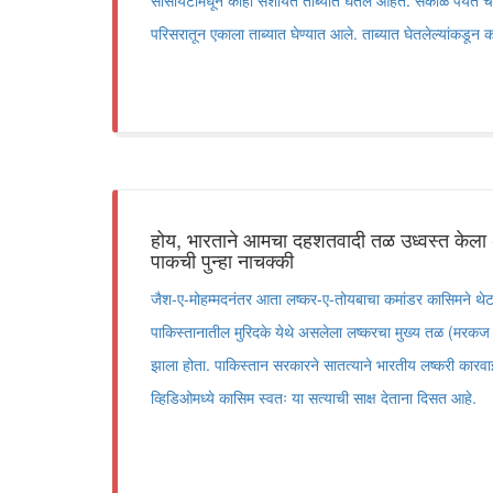
सोसायटीमधून काही संशयित ताब्यात घेतले आहेत. सकाळ पर्यंत चाल
परिसरातून एकाला ताब्यात घेण्यात आले. ताब्यात घेतलेल्यांकडू
होय, भारताने आमचा दहशतवादी तळ उध्वस्त केला 
पाकची पुन्हा नाचक्की
जैश-ए-मोहम्मदनंतर आता लष्कर-ए-तोयबाचा कमांडर कासिमने थेट
पाकिस्तानातील मुरिदके येथे असलेला लष्करचा मुख्य तळ (मरकज त
झाला होता. पाकिस्तान सरकारने सातत्याने भारतीय लष्करी कारव
व्हिडिओमध्ये कासिम स्वतः या सत्याची साक्ष देताना दिसत आहे.