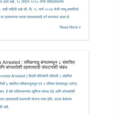
्यात आले आहे. १८ एप्रिल १९९० रोजी जेकेएलएफच्या
ोती. अशी माहिती आहे की, दि. १८ मार्च २०२४ रोजी जम्मू-काश्मीरचे
र या प्रकरणाचा तपास एसआयएकडे वर्ग करण्यात आला हो
Read More
 Arrested : तमिळनाडू-बंगालमधून ८ संशयित
णि बांगलादेशी दहशतवादी संघटनांशी संबंध
orists Arrested ) दिल्ली पोलिसांनी रविवारी ८ संशयित
यापैकी ६ संशयित तमिळनाडूमधून तर २ पश्चिम बंगालमधून अरेस्ट
ुसार, हे सर्व पाकिस्तानच्या खुफिया संस्था ISI आणि बांगलादेशी
ारतात दहशतवादी हल्ल्याची योजना रचत होते. अटक केलेल्या
कही आहे.