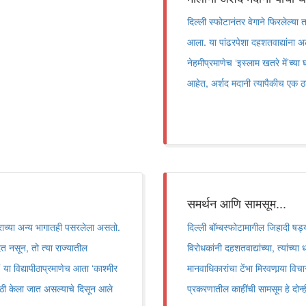
दिल्ली स्फोटानंतर वेगाने फिरलेल्या
आला. या पांढरपेशा दहशतवाद्यांना अट
नेहमीप्रमाणेच ‘इस्लाम खतरे में’च्
आहेत, अर्शद मदानी त्यापैकीच एक ठ
समर्थन आणि सामसूम...
ीराच्या अन्य भागातही पसरलेला असतो.
दिल्ली बॉम्बस्फोटामागील जिहादी षड्य
त नसून, तो त्या राज्यातील
विरोधकांनी दहशतवाद्यांच्या, त्यांच्या ध
या विद्यापीठाप्रमाणेच आता ‘काश्मीर
मानवाधिकारांचा टेंभा मिरवणार्‍या व
यासाठी केला जात असल्याचे दिसून आले
प्रकरणातील काहींची सामसूम हे दोन्