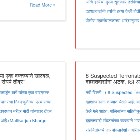
आणि हत्येचा मुख्य सूत्रधार ठरविण
Read More
दहशतवाद्यांनी त्यांची हत्या केली ह
पोलीस महासंचालकांच्या आदेशानुसा
ा एका वक्तव्याने खळबळ;
8 Suspected Terrorists
ंघर्ष तीव्र”
दहशतवाद्यांना अटक, ISI आ
जुन खर्गे यांच्या एका वादग्रस्त
नवी दिल्ली : ( 8 Suspected Terr
िधानसभा निवडणुकीच्या प्रचाराच्या
दहशतवाद्यांना ताब्यात घेतले आहे. 
प्रधान नरेंद्र मोदी यांच्यावर टीका
केले गेले आहेत. पोलिसांच्या माहितीन
ाला आहे.(Mallikarjun Kharge
दहशतवादी संघटनांच्या सल्ल्याने भ
संशयितांमध्ये एक बांगलादेशी नागरि