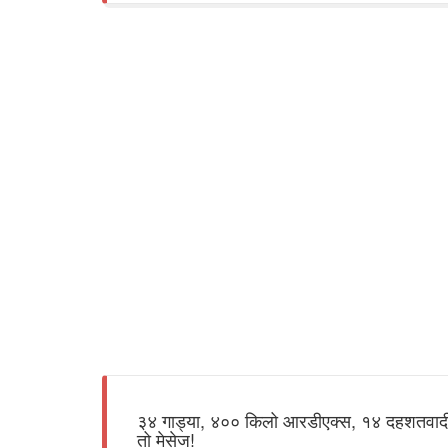
३४ गाड्या, ४०० किलो आरडीएक्स, १४ दहशतवादी!
तो मेसेज!