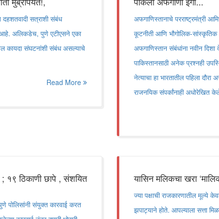
ुंब्रापर्यंत!,
पाकला अफगाणी इंगा...
 दहशतवादी सत्राशी संबंध
अफगाणिस्तानाचे परराष्ट्रमंत्री आमि
ला आहे. अलिकडेच, पुणे एटीएसने एका
कूटनीती आणि भौगोलिक-सांस्कृतिक समी
ल कायदा संघटनांशी संबंध असल्याचे
अफगाणिस्तान संबंधांना नवीन दिशा दे
पाकिस्तानसाठी अनेक प्रश्नही उपस्थ
नेत्याचा हा भारतातील पहिला दौरा अस
Read More
राजनयिक संपर्कांनाही अधोरेखित क
ई ; १९ ठिकाणी छापे , संशयित
यासिन मलिकचा खरा ‘मालिक
ज्या पक्षाची राजकारणातील मूल्ये के
पुणे पोलिसांनी संयुक्त कारवाई करत
झपाट्याने होते. आपल्याला सत्ता मिळ