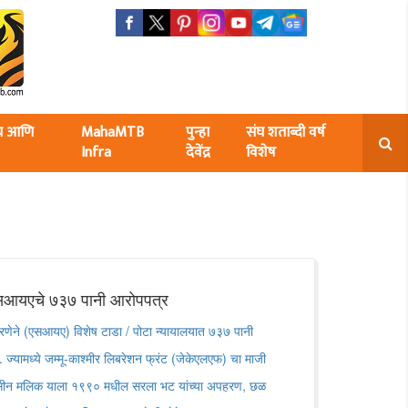
ंघ आणि
MahaMTB
पुन्हा
संघ शताब्दी वर्ष
Infra
देवेंद्र
विशेष
एसआयएचे ७३७ पानी आरोपपत्र
यंत्रणेने (एसआयए) विशेष टाडा / पोटा न्यायालयात ७३७ पानी
ज्यामध्ये जम्मू-काश्मीर लिबरेशन फ्रंट (जेकेएलएफ) चा माजी
सीन मलिक याला १९९० मधील सरला भट यांच्या अपहरण, छळ