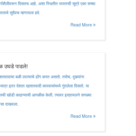
 कार्यशैलीवरून दिसतच आहे. अशा स्थितीत भारताची सूत्रे एका सच्चा
 भारताचे सुदैवच म्हणायला हवे.
Read More
तळ उघडे पाडले!
तवादाचा बळी ठरल्याचे ढोंग करत असतो. तसेच, दुसर्‍यांना
 मात्र इतर देशात दहशतवादी कारवायांमध्ये गुंतलेला दिसतो. या
्रायलची खोडी काढण्याची आगळीक केली. त्यावर इस्रायलने सगळ्या
रसा दाखवला.
Read More