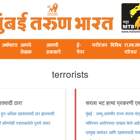
अर्थभारत
आमचे
आमची
ई-
मनोरंजन
विविध
रा.स्व.स
लेखक
प्रकाशने
पेपर
परिवार
terrorists
तवादी ठार!
सरला भट हत्या प्रकरणी 
 ३० हून अधिक दहशतवादी ठार झाल्याची
मुंबई : जम्मू-काश्मीर राज्य तपास 
 कोणतेही पडताळलेले पुरावे सादर
सविस्तर आरोपपत्र दाखल केले आहे. 
प्रमुख कमांडर आणि दहशतवादी या