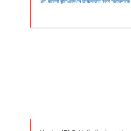
आहे. काश्मिरी सुशिक्षितांमधील दहशतवादाचा फैलाव चिंताजनकच!