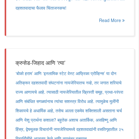
दहशतवादाचा फैलाव चिंताजनकच!
Read More
क्रुसेड-जिहाद आणि ‘त्या’
‘बोको हराम’ आणि ‘इस्लामिक स्टेट वेस्ट आफ्रिका प्रोव्हिन्स’ या दोन
अतिक्रूर दहशतवादी संघटनांना नायजेरियातच नव्हे, तर जगात शरियाचे
राज्य आणायचे आहे. त्यासाठी नायजेरियातील ख्रिस्ती समूह, प्रथा-परंपरा
आणि संबंधित सगळ्यांनाच त्यांचा सशस्त्र विरोध आहे. त्यामुळेच मुलींनी
शिकायचे हे अधार्मिक आहे, तसेच अल्ला एकमेव शक्तिशाली असताना चर्च
आणि येशू प्रार्थना कशाला? बहुतेक अशाच अतार्किक, असहिष्णू आणि
हिंस्र, द्वेषमूलक विचारांनी नायजेरियामध्ये दहशतवाद्यांनी वसतिगृहातील २५
विद्यार्थिंनींचे अपहरण केले आणि त्यानंतर दुसर्‍याच