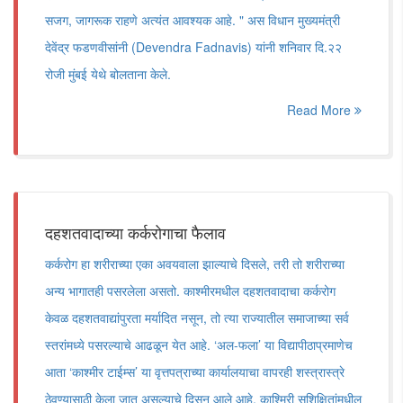
सजग, जागरूक राहणे अत्यंत आवश्यक आहे. " अस विधान मुख्यमंत्री
देवेंद्र फडणवीसांनी (Devendra Fadnavis) यांनी शनिवार दि.२२
रोजी मुंबई येथे बोलताना केले.
Read More
दहशतवादाच्या कर्करोगाचा फैलाव
कर्करोग हा शरीराच्या एका अवयवाला झाल्याचे दिसले, तरी तो शरीराच्या
अन्य भागातही पसरलेला असतो. काश्मीरमधील दहशतवादाचा कर्करोग
केवळ दहशतवाद्यांपुरता मर्यादित नसून, तो त्या राज्यातील समाजाच्या सर्व
स्तरांमध्ये पसरल्याचे आढळून येत आहे. ‘अल-फला’ या विद्यापीठाप्रमाणेच
आता ‘काश्मीर टाईम्स’ या वृत्तपत्राच्या कार्यालयाचा वापरही शस्त्रास्त्रे
ठेवण्यासाठी केला जात असल्याचे दिसून आले आहे. काश्मिरी सुशिक्षितांमधील