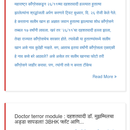
महाराष्ट्र काँग्रेसकडून २६/११च्या दहशतवादी हल्ल्यात हुतात्मा
झालेल्यांना श्रद्धांजली अर्पण करणारे ट्विट बुधवार, दि. २६ रोजी केले गेले.
हे करताना सलीम खान हा अज्ञात जवान हुतात्मा झाल्याचा शोध काँग्रेसने
तब्बल १७ वर्षांनी लावला. खरं तर ‘२६/११’चा दहशतवादी हल्ला झाला,
तेव्हा राज्यात काँग्रेसचेच सरकार होते. त्यावेळी या हुतात्म्यांमध्ये सलीम
खान असे नाव कुठेही नव्हते. मग, आताच इतया वर्षांनी काँग्रेसला एकाएकी
हे नाव कसे बरे आठवले? असे असेल तर सलीम खानचा फोटो तरी
काँग्रेसने जाहीर करावा. पण, त्यांनी तसे न करता टीकेच
Read More
Doctor terror module : दहशतवादी डॉ. मुझम्मिलचा
अड्डा सापडला! 3BHK फ्लॅट आणि...