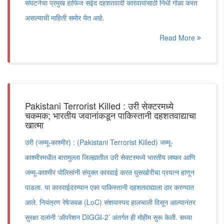
संघटनेचा प्रमुख हाफिज सईद दहशतवादी कारवायांसाठी निधी गोळा करत
असल्याची माहिती समोर येत आहे.
Read More
Pakistani Terrorist Killed : उरी सेक्टरमध्ये
चकमक; भारतीय जवानांकडून पाकिस्तानी दहशतवाद्याचा
खात्मा
उरी (जम्मू-काश्मीर) : (Pakistani Terrorist Killed) जम्मू-
काश्मीरमधील बारामुल्ला जिल्ह्यातील उरी सेक्टरमध्ये भारतीय लष्कर आणि
जम्मू-काश्मीर पोलिसांनी संयुक्त कारवाई करत घुसखोरीचा प्रयत्न हाणून
पाडला. या कारवाईदरम्यान एका पाकिस्तानी दहशतवाद्याला ठार करण्यात
आले. नियंत्रण रेषेजवळ (LoC) संशयास्पद हालचाली दिसून आल्यानंतर
सुरक्षा दलांनी ‘ऑपरेशन DIGGI-2’ अंतर्गत ही मोहीम सुरू केली. सध्या