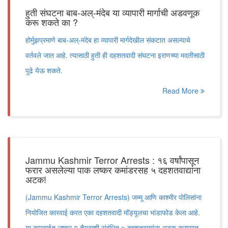
हुती संघटना बाब-अल्-मंदेब या व्यापारी मार्गाची अडवणूक
करू शकते का ?
होर्मुझप्रमाणे बाब-अल्-मंदेब हा व्यापारी मार्गदेखील संकटात असल्याचे
वर्तवले जात आहे. त्यासाठी हुती ही दहशतवादी संघटना इराणच्या मदतीसाठी
पुढे येऊ शकते.
Read More
Jammu Kashmir Terror Arrests : १६ वर्षांपासून
फरार असलेल्या पाक लष्कर कमांडरसह ५ दहशतवाद्यांना
अटक!
(Jammu Kashmir Terror Arrests) जम्मू आणि काश्मीर पोलिसांना
नियोजित कारवाई करत एका दहशतवादी मॉड्यूलचा भांडाफोड केला आहे.
या कारवाईत लष्कर-ए-तैयबाशी संबंधित ५ दहशतवाद्यांना अटक करण्यात