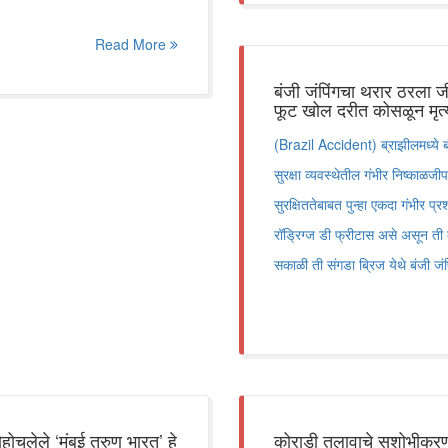
Read More
बंजी जंपिंगचा थरार ठरला ज
फूट खोल दरीत कोसळून मृत्य
(Brazil Accident) ब्राझीलमध्ये बं
सुरक्षा व्यवस्थेतील गंभीर निष्काळजीपण
सुरक्षिततेबाबत पुन्हा एकदा गंभीर प
रॉड्रिग्ज डी फ्रीटास असे असून ती
सकाळी ती संगडा ब्रिज येथे बंजी जं
होचलेले ‘मुंबई तरुण भारत’ हे
कोराडी तलावाचे सुशोभीकरण 