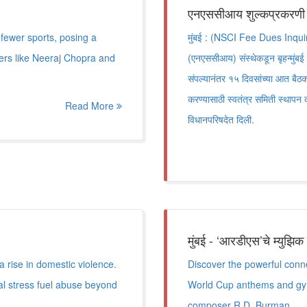
एनएससीआय शुल्कप्रकरणी १
ewer sports, posing a
मुंबई : (NSCI Fee Dues Inquiry)
ers like Neeraj Chopra and
(एनएससीआय) संस्थेकडून बृहन्मुंब
संपल्यानंतर १५ दिवसांच्या आत बैठक 
करण्यासाठी स्वतंत्र समिती स्थापन क
Read More
विधानपरिषदेत दिली.
मुंबई - ‘आरडीएस’चे म्युझिक
 rise in domestic violence.
Discover the powerful conn
al stress fuel abuse beyond
World Cup anthems and gym
composer R.D. Burman.