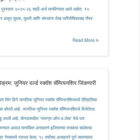
 युवा पुरस्कार २०२५-२६ साठी अर्ज मागविण्यात आले आहेत. १५
ेणार असून युवक, युवती आणि संस्थांना रोख पारितोषिकासह गौरव
Read More
रम: जुनियर वर्ल्ड स्क्वॅश चॅम्पियनशिप जिंकणारी
त सिंग हिने जागतिक जुनियर स्क्वॅश चॅम्पियनशिपमध्ये ऐतिहासिक
 कोरले आहे. जागतिक जुनियर स्क्वॅश चॅम्पियनशिपचे विजेतेपद
ू ठरली आहे. कॅनडामधील 'नायग्रा-ऑन-द-लेक' येथे पार
 सामन्यात अव्वल मानांकित अनाहतने इजिप्तच्या रुक्कया सालेमचा
म्समध्ये पराभव केला. १८ वर्षांच्या अनाहतने पूर्ण सामन्यावर