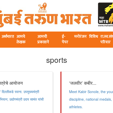
अर्थभारत
आमचे
आमची
ई-
मनोरंजन
विविध
रा.स्व.स
लेखक
प्रकाशने
पेपर
परिवार
sports
 यात्रेचे आयोजन
‘जलवीर’ कबीर...
' दिल्लीकडे रवाना. उपमुख्यमंत्री
Meet Kabir Sonole, the yo
ियान; उद्योगमंत्री उदय सामंत यांची
discipline, national medals
athletes.