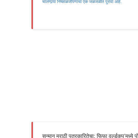
चालणार्‍या निष्काळजीपणाचा एक जळजळीत पुरावा आहे.
सन्मान मराठी पत्रकारितेचा; फिफा वर्ल्डकप’मध्ये पो