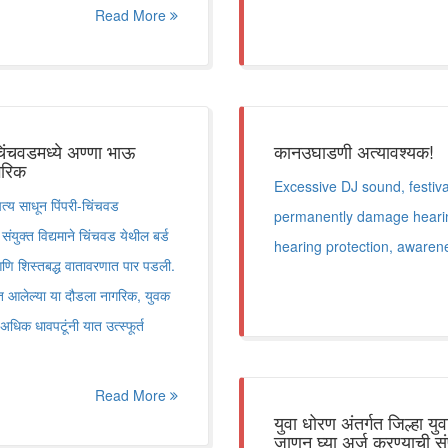
Read More
-चिंचवडमध्ये अण्णा भाऊ
कानउघाडणी अत्यावश्यक!
गरिक
Excessive DJ sound, festiva
त्य साधून पिंपरी-चिंचवड
permanently damage hearing.
ुक्त विद्यमाने चिंचवड येथील बर्ड
hearing protection, awaren
 आणि शिस्तबद्ध वातावरणात पार पडली.
यात आलेल्या या दौडला नागरिक, युवक
धिक धावपटूंनी यात उत्स्फूर्त
Read More
युवा धोरण अंतर्गत जिल्हा 
जाणून घ्या अर्ज करण्याची संप