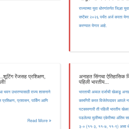
राज्याच्या युवा धोरणांतर्गत जिल्हा
सप्टेंबर २०२६ पर्यंत अर्ज करता य
करण्यात येणार आहे.
..शूटिंग रेंजसह प्रशिक्षण,
अनाहत सिंगचा ऐतिहासिक विक्
ली!
पहिली भारतीय...
विधा भवन उभारण्यासाठी राज्य शासनाने
भारताची अव्वल दर्जाची खेळाडू अनाह
त प्रशिक्षण, प्रशासन, पार्किंग आणि
कामगिरी करत विजेतेपदावर आपले नाव
पटकावणारी ती पहिली भारतीय खेळाड
पडलेल्या मुलींच्या एकेरीच्या अंतिम
Read More
३-० (११-३, ११-७, ११-९) असा थेट गे