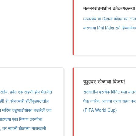
मल्लखांबमधील कोकणकन्या
मल्लखांब या खेळाला कोकणच्या लाल 
करणाऱ्या निधी निलेश राणे हिच्याविषय
युद्धावर खेळाचा विजय!
िसतेय. हवेत एक साहसी झेप घेतलीत
सरावातील प्रत्येक मिनिट मला यातना
ही! ही कोणत्याही हॉलीवूडपटातील
घेऊ नकोस. आजचा त्रास सहन कर; म्ह
या मारिया एडुआर्डासोबत घडलेली एक
(FIFA World Cup)
ाहणार्‍या एका निष्पाप तरुणीचा
 तर साहसी खेळांच्या नावाखाली