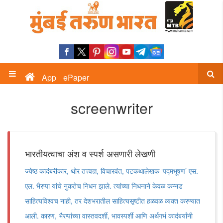
App
ePaper
screenwriter
भारतीयत्वाचा अंश व स्पर्श असणारी लेखणी
ज्येष्ठ कादंबरीकार, थोर तत्त्वज्ञ, विचारवंत, पटकथालेखक ‘पद्मभूषण’ एस.
एल. भैरप्पा यांचे नुकतेच निधन झाले. त्यांच्या निधनाने केवळ कन्नड
साहित्यविश्वच नाही, तर देशभरातील साहित्यसृष्टीत हळवळ व्यक्त करण्यात
आली. कारण, भैरप्पांच्या वास्तवदर्शी, भावस्पर्शी आणि अर्थगर्भ कादंबर्यांनी