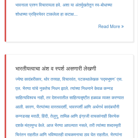
भावनाला प्रश्न विचारायला हवे. अशा या अंतर्मुखतेतून स्व-बोधाच्या
शोधाच्या प्रक्रियेवर टाकलेला हा कटाक्ष...
Read More
भारतीयत्वाचा अंश व स्पर्श असणारी लेखणी
ज्येष्ठ कादंबरीकार, थोर तत्त्वज्ञ, विचारवंत, पटकथालेखक ‘पद्मभूषण’ एस.
एल. भैरप्पा यांचे नुकतेच निधन झाले. त्यांच्या निधनाने केवळ कन्नड
साहित्यविश्वच नाही, तर देशभरातील साहित्यसृष्टीत हळवळ व्यक्त करण्यात
आली. कारण, भैरप्पांच्या वास्तवदर्शी, भावस्पर्शी आणि अर्थगर्भ कादंबर्यांनी
कन्नडसह मराठी, हिंदी, तेलुगू, तामिळ आणि इंग्रजी वाचकांनाही कित्येक
दशके मंत्रमुग्ध केले. आज भैरप्पा आपल्यात नसले, तरी त्यांच्या शब्दस्मृती
चिरंतन राहतील आणि भविष्यातही वाचकमनाचा ठाव घेत राहतील. भैरप्पांना