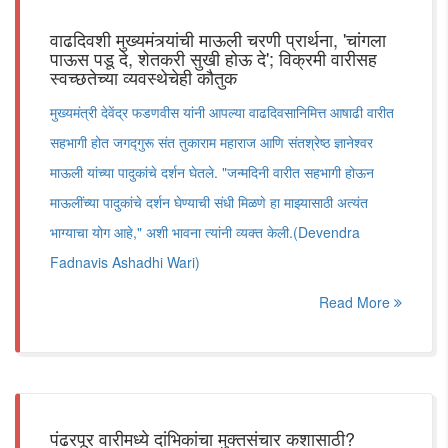
वाढदिवशी मुख्यमंत्र्यांची माऊली चरणी प्रार्थना, 'चांगला
पाऊस पडू दे, शेतकरी सुखी होऊ दे'; विक्रमी वारीसह
स्वच्छतेच्या व्यवस्थेचेही कौतुक
मुख्यमंत्री देवेंद्र फडणवीस यांनी आपल्या वाढदिवसानिमित्त आषाढी वारीत
सहभागी होत जगद्गुरू संत तुकाराम महाराज आणि संतश्रेष्ठ ज्ञानेश्वर
माऊली यांच्या पादुकांचे दर्शन घेतले. "जन्मदिनी वारीत सहभागी होऊन
माऊलींच्या पादुकांचे दर्शन घेण्याची संधी मिळणे हा माझ्यासाठी अत्यंत
भाग्याचा योग आहे," अशी भावना त्यांनी व्यक्त केली.(Devendra
Fadnavis Ashadhi Wari)
Read More
पंढरपूर वारीमध्ये दांभिकांचा मुक्तसंचार कशासाठी?