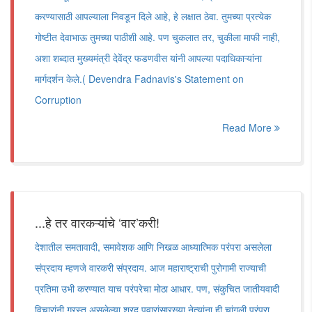
करण्यासाठी आपल्याला निवडून दिले आहे, हे लक्षात ठेवा. तुमच्या प्रत्येक
गोष्टीत देवाभाऊ तुमच्या पाठीशी आहे. पण चुकलात तर, चुकीला माफी नाही,
अशा शब्दात मुख्यमंत्री देवेंद्र फडणवीस यांनी आपल्या पदाधिकाऱ्यांना
मार्गदर्शन केले.( Devendra Fadnavis's Statement on
Corruption
Read More
...हे तर वारकऱ्यांचे ‌‘वार‌’करी!
देशातील समतावादी, समावेशक आणि निखळ आध्यात्मिक परंपरा असलेला
संप्रदाय म्हणजे वारकरी संप्रदाय. आज महाराष्ट्राची पुरोगामी राज्याची
प्रतिमा उभी करण्यात याच परंपरेचा मोठा आधार. पण, संकुचित जातीयवादी
विचारांनी ग्रस्त असलेल्या शरद पवारांसारख्या नेत्यांना ही चांगली परंपरा