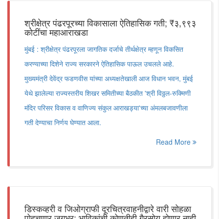
श्रीक्षेत्र पंढरपूरच्या विकासाला ऐतिहासिक गती; ₹३,९९३
कोटींचा महाआराखडा
मुंबई : श्रीक्षेत्र पंढरपूरला जागतिक दर्जाचे तीर्थक्षेत्र म्हणून विकसित
करण्याच्या दिशेने राज्य सरकारने ऐतिहासिक पाऊल उचलले आहे.
मुख्यमंत्री देवेंद्र फडणवीस यांच्या अध्यक्षतेखाली आज विधान भवन, मुंबई
येथे झालेल्या राज्यस्तरीय शिखर समितीच्या बैठकीत 'श्री विठ्ठल-रुक्मिणी
मंदिर परिसर विकास व वाणिज्य संकुल आराखड्या'च्या अंमलबजावणीला
गती देण्याचा निर्णय घेण्यात आला.
Read More
डिस्कव्हरी व जिओग्राफी दूरचित्रवाहनीद्वारे वारी सोहळा
पोहचणार जगभर; भाविकांची कोणतीही गैरसोय होणार नाही