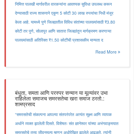
निमित्त पालखी मार्गावरील वारकऱ्यांना आवश्यक सुविधा उपलब्ध करून
देण्यासाठी राज्य शासनाने एकूण 5 कोटी 30 लाख रुपयांचा निधी मंजूर
केला आहे. यामध्ये पुणे जिल्ह्यातील विविध संतांच्या पालख्यांसाठी ₹3.80
कोटी तर पुणे, सोलापूर आणि सातारा जिल्ह्यांतून मार्गक्रमण करणाऱ्या
पालख्यांसाठी अतिरिक्त ₹1.50 कोटींची प्रशासकीय मान्यता द
Read More
बंधुता, समता आणि परस्पर सन्मान या मूल्यांवर उभा
राहिलेला समाजच समरसतेचा खरा समाज ठरतो.:
शामप्रसाद
“समरसतेची संकल्पना आपल्या संतपरंपरेत अत्यंत सूक्ष्म आणि व्यापक
अर्थाने व्यक्त झालेली दिसते. विशेषतः संत ज्ञानेश्वर यांच्या अभंगवाङ्मयात
समरसतेचे तत्त्व जीवनमूल्य म्हणून अधोरेखित झालेले आढळते. त्यांनी