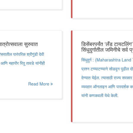
ात्रोत्सवाला सुरुवात
डिसेंबरपर्यंत ‘लँड टायटलिं
सिंधुदुर्गातील जमिनीचे सर्व प्
सरातील पारंपरिक श्रीगुंडी देवी
सिंधुदुर्ग : (Maharashtra Land Tit
ा आणि महापौर रितू तावडे यांनीही
प्रश्न टप्प्याटप्प्याने सोडवून पुढील द
देण्यात येईल. त्यासाठी राज्य सरका
Read More
व्यवहार ऑनलाइन आणि पारदर्शक करण
यांनी कणकवली येथे केली.