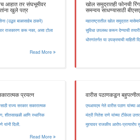
लेच आहात तर संघभूमीवर
खोल समुद्रातही फोनची रिंग
ांना खुले पत्र
समन्वय साधण्यासाठी बीएसएन
वसेना (उद्धव बाळासाहेब ठाकरे)
महाराष्ट्रातील खोल समुद्रात मासेमा
नावावर राजकारण करू नका, असा टोला
सुविधा उपलब्ध करून देण्याची तयारी स
धोरणांतर्गत या उपक्रमाची माहिती दि
Read More
कारात्मक प्रयत्न
वारीस पठाणकडून बहुपत्नीत्व
यासाठी राज्य सरकार सकारात्मक
एमआयएम नेते वारीस पठाण यांच्या आम
उद्योग, शीतसाखळी आणि स्थानिक
मंत्री नितेश राणे यांच्या टीकेला उत्
े यांनी दिली.
मुद्द्यावर राजकीय आरोप-प्रत्यारोप 
Read More