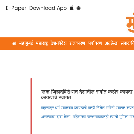
E-Paper
Download App
महामुंबई
महाराष्ट्र
देश-विदेश
राजकारण
पर्यावरण
अग्रलेख
संपादक
'लव्ह जिहादविरोधात देशातील सर्वात कठोर कायदा' म
कायद्याचे स्वागत
महाराष्ट्र धर्म स्वातंत्र्य कायद्याचे मंत्री नितेश राणेंनी स्वागत
असल्याचा दावा केला. महिलांच्या संरक्षणाबाबतही त्यांनी भूमिका मा