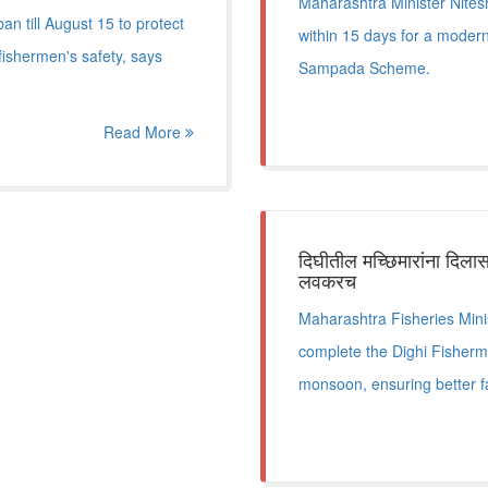
Maharashtra Minister Nitesh
n till August 15 to protect
within 15 days for a moder
fishermen's safety, says
Sampada Scheme.
Read More
दिघीतील मच्छिमारांना दिलास
लवकरच
Maharashtra Fisheries Minis
complete the Dighi Fisherm
monsoon, ensuring better fa