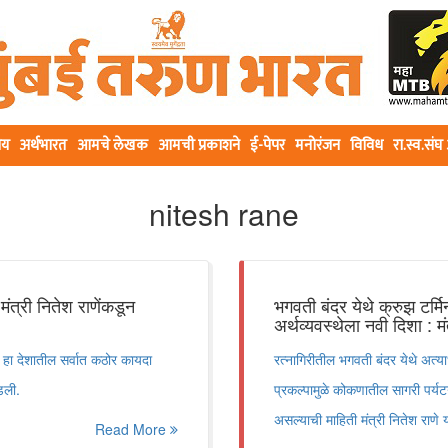
ीय
अर्थभारत
आमचे लेखक
आमची प्रकाशने
ई-पेपर
मनोरंजन
विविध
रा.स्व.सं
nitesh rane
ंत्री नितेश राणेंकडून
भगवती बंदर येथे क्रुझ टर्म
अर्थव्यवस्थेला नवी दिशा : मं
 करत हा देशातील सर्वात कठोर कायदा
रत्नागिरीतील भगवती बंदर येथे अत्य
ंडली.
प्रकल्पामुळे कोकणातील सागरी पर्य
असल्याची माहिती मंत्री नितेश राणे य
Read More