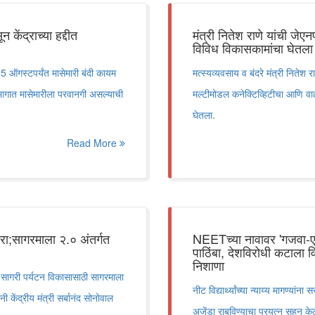
केंद्राच्या हद्दीत
मंत्री नितेश राणे यांची जेए
विविध विकासकामांचा घेतल
 15 ऑगस्टपर्यंत मासेमारी बंदी कायम
मत्स्यव्यवसाय व बंदरे मंत्री नितेश 
ी भागात मासेमारीला परवानगी असल्याची
मल्टीमोडल कनेक्टिव्हिटीचा आणि व
घेतला.
Read More
दौरा;सागरमाला २.० अंतर्गत
NEETच्या नावावर 'गजवा-ए-हि
पाठिंबा, देशविरोधी कटाला वि
निशाणा
णि सागरी पर्यटन विकासासाठी सागरमाला
नीट विद्यार्थ्यांच्या न्याय्य मागण्य
नी केंद्रीय मंत्री सर्बानंद सोनोवाल
अजेंडा राबविण्याचा प्रयत्न सहन केल