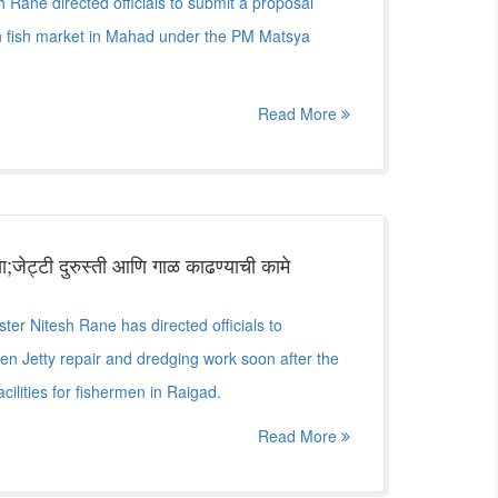
 Rane directed officials to submit a proposal
n fish market in Mahad under the PM Matsya
Read More
ा;जेट्टी दुरुस्ती आणि गाळ काढण्याची कामे
ter Nitesh Rane has directed officials to
en Jetty repair and dredging work soon after the
cilities for fishermen in Raigad.
Read More