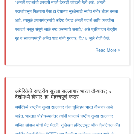
“अंमली पदार्थांची तस्करी नार्को टेररशी जोडली गेली आहे. अंमली
पदार्थांपासून मिळणारा पैसा हा देशाच्या सुरक्षेसाठी सर्वात गंभीर धोका बनला
आहे. त्यामुळे तपासयंत्रणांचे उद्दिष्ट केवळ अंमली पदार्थ आणि व्यक्तींना
पकडणे नसून संपूर्ण जाळे नष्ट करण्याचे असावे,” असे प्रतिपादन केंद्रीय
गृह व सहकारमंत्री अमित शाह यांनी गुरुवार, दि.18 जुलै रोजी केले.
Read More
अमेरिकेचे राष्ट्रीय सुरक्षा सल्लागार भारत दौऱ्यावर; २
देशांमध्ये होणार 'हा' महत्त्वपूर्ण करार
अमेरिकेचे राष्ट्रीय सुरक्षा सल्लागार जेक सुलिव्हन भारत दौऱ्यावर आले
आहेत. भारतात पोहोचल्यानंतर त्यांनी भारताचे राष्टीय सुरक्षा सल्लागार
अजित डोवाल यांची भेट घेतली. सुलिव्हन इन्स्टिट्यूट ऑफ क्रिटिकल अँड
इमर्जिंग टेक्नॉलॉजीज (iCET) च्या बैठकीला उपस्थित राहणार आहे. ते