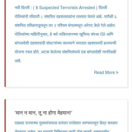
नवी दिल्ली : ( 8 Suspected Terrorists Arrested ) दिल्ली
पोलिसांनी रविवारी ८ संशयित दहशतवाद्यांना ताब्यात घेतले आहे. यापैकी ६
संशयित तमिळनाडूमधून तर २ पश्चिम बंगालमधून अरेस्ट केले गेले आहेत.
पोलिसांच्या माहितीनुसार, हे सर्व पाकिस्तानच्या खुफिया संस्था ISI आणि
बांगलादेशी दहशतवादी संघटनांच्या सल्ल्याने भारतात दहशतवादी हल्ल्याची
योजना रचत होते. अटक केलेल्या संशयितांमध्ये एक बांगलादेशी नागरिकही
आहे.
Read More
‌‘मान न मान, तू ना होगा मेहमान!‌’
एखाद्या राज्याच्या मुख्यमंत्र्याला वारंवार परदेशात जाण्यापासून केंद्र सरकार
रोखणार असेल, तर त्यामागे निश्चितच काही ठोस कारणेे असण्याचीच