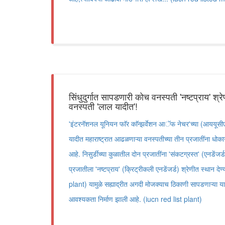
सिंधुदुर्गात सापडणारी कोच वनस्पती 'नष्टप्राय' श्र
वनस्पती 'लाल यादीत'!
'इंटरनॅशनल यूनियन फाॅर काॅन्झर्वेशन आॅफ नेचर'च्या (आययूस
यादीत महाराष्ट्रात आढळणाऱ्या वनस्पतीच्या तीन प्रजातींना धोका
आहे. निसुर्डीच्या कुळातील दोन प्रजातींना 'संकटग्रस्त' (एनडें
प्रजातीला 'नष्टप्राय' (क्रिट्रीकली एनडेंजर्ड) श्रेणीत स्थान द
plant) यामुळे सह्याद्रीत अगदी मोजक्याच ठिकाणी सापडणाऱ्या या प
आवश्यकता निर्माण झाली आहे. (iucn red list plant)