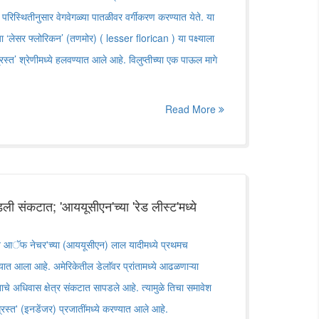
परिस्थितीनुसार वेगवेगळ्या पातळीवर वर्गीकरण करण्यात येते. या
या ‘लेसर फ्लोरिकन’ (तणमोर) ( lesser florican ) या पक्ष्याला
स्त’ श्रेणीमध्ये हलवण्यात आले आहे. विलुप्तीच्या एक पाऊल मागे
Read More
ली संकटात; 'आययूसीएन'च्या 'रेड लीस्ट'मध्ये
ेशन आॅफ नेचर'च्या (आययूसीएन) लाल यादीमध्ये प्रथमच
यात आला आहे. अमेरिकेतील डेलाॅवर प्रांतामध्ये आढळणाऱ्या
ताचे अधिवास क्षेत्र संकटात सापडले आहे. त्यामुळे तिचा समावेश
स्त' (इनडेंजर) प्रजातींमध्ये करण्यात आले आहे.