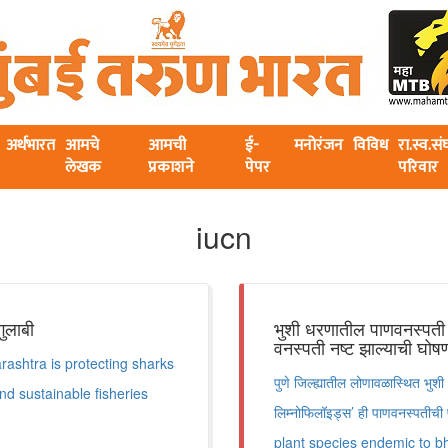
अर्थभारत
आमचे
आमची
ई-
मनोरंजन
विविध
रा.स्व.स
लेखक
प्रकाशने
पेपर
परिवार
iucn
गुलाबी
भुशी धरणातील पाणवनस्पती ‘
वनस्पती नष्ट झाल्याची घोष
shtra is protecting sharks
पुणे जिल्ह्यातील लोणावळास्थित भु
nd sustainable fisheries
लिम्नोफिलॉइड्स’ ही पाणवनस्पतीच
plant species endemic to bhus