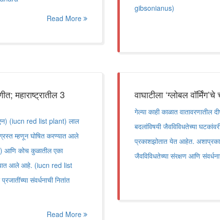
gibsonianus)
Read More
ेणीत; महाराष्ट्रातील 3
वाघाटीला ‘ग्लोबल वॉर्मिंग’चे
गेल्या काही काळात वातावरणातील दी
ीएन) (iucn red list plant) लाल
बदलांविषयी जैवविविधतेच्या घटकांव
ग्रस्त म्हणून घोषित करण्यात आले
प्रकाशझोतात येत आहेत. अशाप्रका
जर्ड) आणि कोच कुळातील एका
जैवविविधतेच्या संरक्षण आणि संवर्ध
ेण्यात आले आहे. (iucn red list
्रजातींच्या संवर्धनाची नितांत
Read More