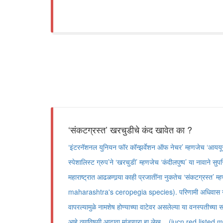
‘संकटग्रस्त’ खरचुडीचे कंद खावेत का ?
‘इंटरनॅशनल युनियन फॉर कॉन्झर्वेशन ऑफ नेचर’ म्हणजेच ‘आययूसीएन
स्पेशालिस्ट ग्रुप’ने ‘खरचुडी’ म्हणजेच ‘कंदीलपुष्प’ या नावाने सु
महाराष्ट्रात आढळणार्‍या काही प्रजातींना नुकतेच ‘संकटग्रस्त’ म
maharashtra's ceropegia species). परिणामी अधिवास नष्ट
वापरल्यामुळे नामशेष होण्याच्या वाटेवर असलेल्या या वनस्पतीच्या 
आहे,त्याविषयी आढावा मांडणारा हा लेख... (iucn red listed