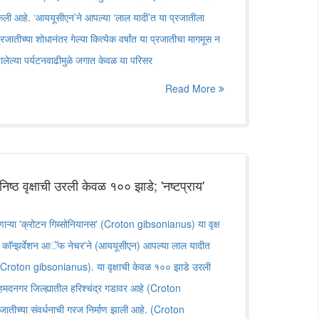
ेली आहे. ‘आययूसीएन’ने आपल्या ‘लाल यादी’त या प्रजातीला
्रजातीच्या शोधानंतर गेल्या कित्येक वर्षांत या प्रजातीचा मागमूस न
झालेल्या पर्यटनवाढीमुळे जगात केवळ या परिसर
Read More
निष्ठ वृक्षाची उरली केवळ १०० झाडे; 'नष्टप्राय'
ऱ्या 'क्रोटन गिब्सोनियानस' (Croton gibsonianus) या वृक्ष
र काॅन्झर्वेशन आॅफ नेचर'ने (आययूसीएन) आपल्या लाल यादीत
हे (Croton gibsonianus). या वृक्षाची केवळ १०० झाडे उरली
दनगर जिल्ह्यातील हरिश्चंद्र गडावर आहे (Croton
्रजातीच्या संवर्धनाची गरज निर्माण झाली आहे. (Croton