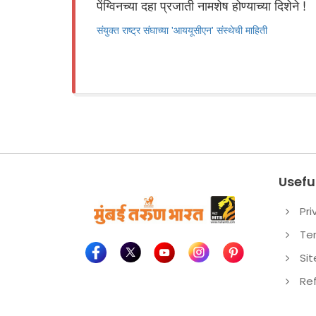
पेंग्विनच्या दहा प्रजाती नामशेष होण्याच्या दिशेने !
संयुक्त राष्ट्र संघाच्या 'आययूसीएन' संस्थेची माहिती
Useful
Pri
Te
Si
Re