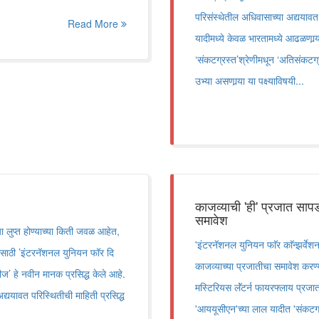
परिसंस्थेतील अधिवासाच्या अद्ययावत 
Read More
यादीमध्ये केवळ भारतामध्ये आढळणार्‍
‘संकटग्रस्त’श्रेणीमधून ‘अतिसंकटग्र
उभ्या असणार्‍या या पक्ष्याविषयी...
काजव्याची 'ही' प्रजात सापड
समावेश
 या लुप्त होण्याच्या किती जवळ आहेत,
'इंटरनॅशनल युनियन फाॅर काॅन्झर्व
्यासाठी ’इंटरनॅशनल युनियन फॉर दि
काजव्याच्या प्रजातीचा समावेश करण्
ज’ हे नवीन मानक प्रसिद्ध केले आहे.
मस्टिरियस लॅंटर्न फायरफ्लाय प्रजा
 अद्ययावत परिस्थितीची माहिती प्रसिद्ध
'आययूसीएन'च्या लाल यादीत 'संकटग्र