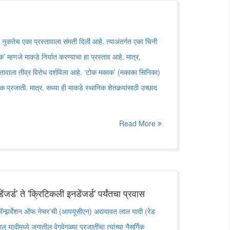
े नुकतेच एका प्रस्तावाला संमती दिली आहे. त्याअंतर्गत एका चिनी
्हणजे माकडे निर्यात करण्याचा हा प्रस्ताव आहे. मात्र,
्रस्तावाला तीव्र विरोध दर्शविला आहे. ‘टोक मकाक’ (मकाका सिनिका)
 प्रजाती. मात्र, सध्या ही माकडे स्थानिक शेतकर्‍यांसाठी उच्छाद
Read More
ेंजर्ड' ते 'क्रिटिकली इनडेंजर्ड' पर्यंतचा प्रवास
न्झर्वेशन ऑफ नेचर’ची (आययूसीएन) अद्ययावत लाल यादी (रेड
 यादीमध्ये जगातील वेगवेगळ्या प्रजातींचा त्यांच्या नैसर्गिक