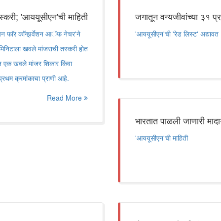
स्करी; 'आययूसीएन'ची माहिती
जगातून वन्यजीवांच्या ३१ प
न फाॅर काॅन्झर्वेशन आॅफ नेचर'ने
'आययूसीएन'ची 'रेड लिस्ट' अद्यावत
 मिनिटाला खवले मांजराची तस्करी होत
तून एक खवले मांजर शिकार किंवा
्रथम क्रमांकाचा प्राणी आहे.
Read More
भारतात पाळली जाणारी मादागा
'आययूसीएन'ची माहिती