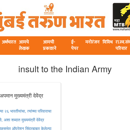
अर्थभारत
आमचे
आमची
ई-
मनोरंजन
विविध
रा.स्व.स
लेखक
प्रकाशने
पेपर
परिवार
insult to the Indian Army
मान मुख्यमंत्री देवेंद्र
 २६ भारतीयांचा, त्यांच्या परिवाराचा
अशा शब्दात मुख्यमंत्री देवेंद्र
लोकसभेत ऑपरेशन सिंदूरबाबत केलेल्या