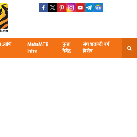
ंघ आणि
MahaMTB
पुन्हा
संघ शताब्दी वर्ष
Infra
देवेंद्र
विशेष