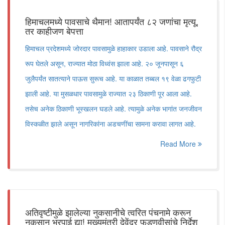
हिमाचलमध्ये पावसाचे थैमान! आतापर्यंत ८२ जणांचा मृत्यू,
तर काहीजण बेपत्ता
हिमाचल प्रदेशमध्ये जोरदार पावसामुळे हाहाकार उडाला आहे. पावसाने रौद्र
रूप घेतले असून, राज्यात मोठा विध्वंस झाला आहे. २० जूनपासून ६
जुलैपर्यंत सातत्याने पाऊस सुरूच आहे. या काळात तब्बल १९ वेळा ढगफुटी
झाली आहे. या मुसळधार पावसामुळे राज्यात २३ ठिकाणी पूर आला आहे.
तसेच अनेक ठिकाणी भूस्खलन घडले आहे. त्यामुळे अनेक भागांत जनजीवन
विस्कळीत झाले असून नागरिकांना अडचणींचा सामना करावा लागत आहे.
Read More
अतिवृष्टीमुळे झालेल्या नुकसानीचे त्वरित पंचनामे करून
नुकसान भरपाई द्या! मुख्यमंत्री देवेंद्र फडणवीसांचे निर्देश