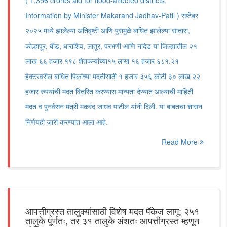
( 1,356 crores aid for flood-affected districts;
Information by Minister Makarand Jadhav-Patil ) सप्टेंबर
२०२५ मध्ये झालेल्या अतिवृष्टी आणि पुरामुळे बाधित झालेल्या सातारा,
कोल्हापूर, बीड, धाराशिव, लातूर, परभणी आणि नांदेड या जिल्ह्यातील २१
लाख ६६ हजार १९८ शेतकऱ्यांच्या१५ लाख १६ हजार ६८१.२१
हेक्टरवरील बाधित पिकांच्या मदतीसाठी १ हजार ३५६ कोटी ३० लाख २२
हजार रुपयांची मदत वितरित करण्यास मान्यता देण्यात आल्याची माहिती
मदत व पुनर्वसन मंत्री मकरंद जाधव पाटील यांनी दिली. या बाबतचा शासन
निर्णयही जारी करण्यात आला आहे.
Read More
आपत्तीग्रस्त तालुक्यांसाठी विशेष मदत पॅकेज लागू; २५१
तालुके पूर्णतः, तर ३१ तालुके अंशतः आपत्तीग्रस्त म्हणून