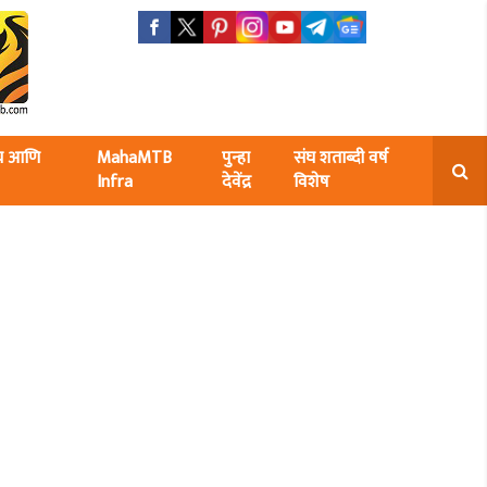
ंघ आणि
MahaMTB
पुन्हा
संघ शताब्दी वर्ष
Infra
देवेंद्र
विशेष