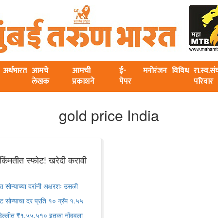
अर्थभारत
आमचे
आमची
ई-
मनोरंजन
विविध
रा.स्व.स
लेखक
प्रकाशने
पेपर
परिवार
gold price India
 किंमतीत स्फोट! खरेदी करावी
सोन्याच्या दरांनी अक्षरशः उसळी
ेट सोन्याचा दर प्रति १० ग्रॅम १.५५
 दिल्लीत ₹१,५५,५१० इतका नोंदवला