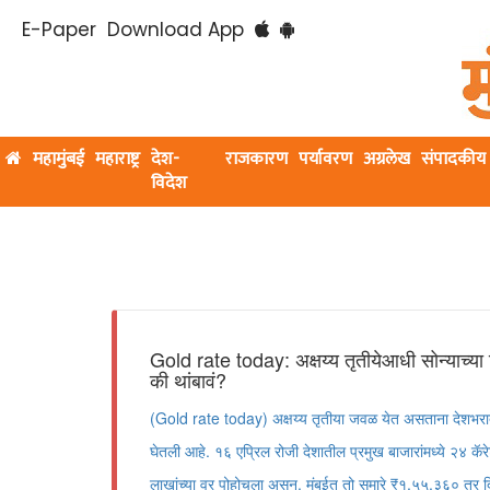
E-Paper
Download App
महामुंबई
महाराष्ट्र
देश-
राजकारण
पर्यावरण
अग्रलेख
संपादकीय
विदेश
Gold rate today: अक्षय्य तृतीयेआधी सोन्याच्या
की थांबावं?
(Gold rate today) अक्षय्य तृतीया जवळ येत असताना देशभरात 
घेतली आहे. १६ एप्रिल रोजी देशातील प्रमुख बाजारांमध्ये २४ कॅर
लाखांच्या वर पोहोचला असून, मुंबईत तो सुमारे ₹१,५५,३६० तर