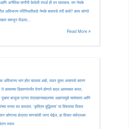
तो आणि अनैतिक मार्गांनी केलेली स्पर्धा ही तर घातकच. मग नेमके
प्यावरील अविभाज्य परिस्थितीकडे नेमके बघायचे तरी कसे? काय सांगते
 लेखात समजून घेेऊया...
Read More
चा एक अविभाज्य भाग होत चालला आहे, यावर दुमत असायचे कारण
न ते कामाच्या ठिकाणांपर्यंत वेगाने होणारे बदल आत्मसात करत,
ुसर्‍या बाजूला प्रगत तंत्रज्ञानाबद्दलच्या अज्ञानामुळे साशंकता आणि
ांच्या मनात घर करतात. ‘कृत्रिम बुद्धिमत्ता’ या विषयाचा विचार
 कोणत्या क्षेत्रात माणसांची जागा घेईल, हा विचार सर्वप्रथम
िंतन स्वाभ