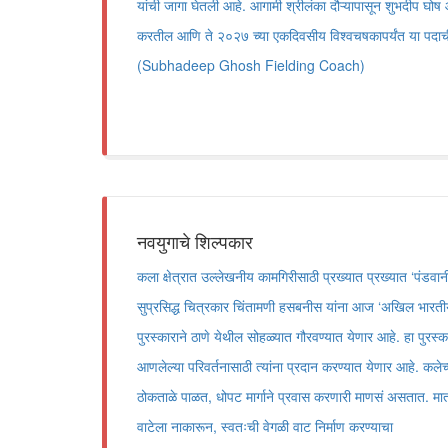
यांची जागा घेतली आहे. आगामी श्रीलंका दौऱ्यापासून शुभदीप घोष 
करतील आणि ते २०२७ च्या एकदिवसीय विश्वचषकापर्यंत या पदाच
(Subhadeep Ghosh Fielding Coach)
नवयुगाचे शिल्पकार
कला क्षेत्रात उल्लेखनीय कामगिरीसाठी प्रख्यात प्रख्यात ‘पंडवान
सुप्रसिद्ध चित्रकार चिंतामणी हसबनीस यांना आज ‘अखिल भारत
पुरस्काराने ठाणे येथील सोहळ्यात गौरवण्यात येणार आहे. हा पुरस्का
आणलेल्या परिवर्तनासाठी त्यांना प्रदान करण्यात येणार आहे. कलेच्या
ठोकताळे पाळत, धोपट मार्गाने प्रवास करणारी माणसं असतात. मात्र,
वाटेला नाकारून, स्वतःची वेगळी वाट निर्माण करण्याचा