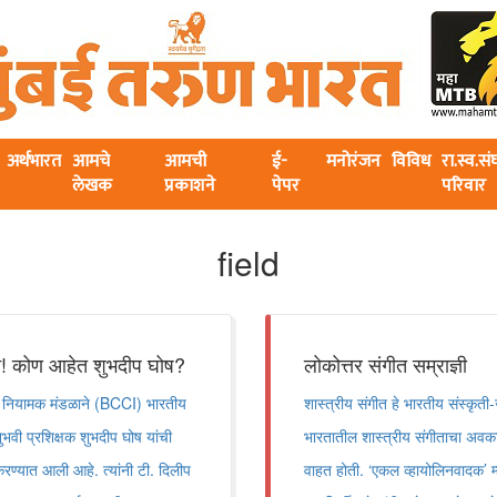
अर्थभारत
आमचे
आमची
ई-
मनोरंजन
विविध
रा.स्व.स
लेखक
प्रकाशने
पेपर
परिवार
field
ोच! कोण आहेत शुभदीप घोष?
लोकोत्तर संगीत सम्राज्ञी
ियामक मंडळाने (BCCI) भारतीय
शास्त्रीय संगीत हे भारतीय संस्कृती
ुभवी प्रशिक्षक शुभदीप घोष यांची
भारतातील शास्त्रीय संगीताचा अवकाश
ी करण्यात आली आहे. त्यांनी टी. दिलीप
वाहत होती. ‘एकल व्हायोलिनवादक’ म्