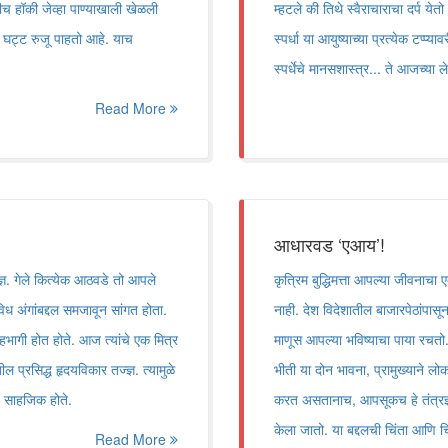
ीच हॉकी जेव्हा पाण्याखाली खेळली
म्हटले की तिथे स्वैराचाराचा दर्प ये
 घट्ट रुजू पाहतो आहे. याच
स्पर्धा या आयुष्याच्या प्रत्येक टप्
स्पर्धेचे मानसशास्त्र... ते आजच्या
Read More
आधारवड ‘एआय’!
ज्ज्ञ. गेले कित्येक आठवडे तो आपले
कृत्रिम बुद्धिमत्ता आपल्या जीवना
विध अंगांबद्दल समजावून सांगत होता.
नाही. देश विदेशातील बाजारपेठांपासू
सहभागी होत होते. आज त्यांचे एक मित्र
माणूस आपल्या भविष्याचा पाया रचतो. द
ल प्रसिद्ध हृदयविकार तज्ज्ञ. त्यामुळे
भीती या दोन भावना, प्रामुख्याने लोक
ोणे साहजिक होते.
करत असतानाच, आपसूकच हे तंत्रज्ञान
केला जातो. या बद्दलची चिंता आणि च
Read More