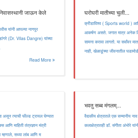
चे निवासस्थानी जाऊन केले
घरोघरी मातीच्या चुली...
क्रीडाविश्व ( Sports world ) आणि
वीस यांनी आपल्या नागपूर
आकर्षण असते. जगात मात्र अनेक ठिकाण
 डांगरे (Dr. Vilas Dangre) यांच्या
सामना करावा लागतो. या सर्वांवर म
.
नाही, खेळाडूंच्या जीवनातील घडामोड
Read More
भवतु सब्ब मंगलम्...
ा असून त्याची फील्ड ट्रायल घेण्यात
वैद्यकीय क्षेत्रातले एक सन्मानीय 
्स आणि माहिती तंत्रज्ञान मंत्री
कलाक्षेत्रातही डॉ. संगीता अंभोरे या
ते म्हणाले, सध्या लांब आणि म