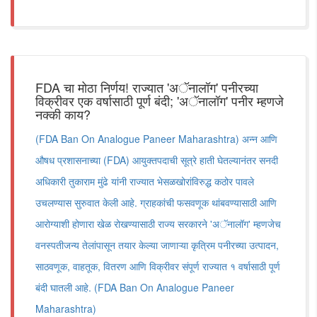
FDA चा मोठा निर्णय! राज्यात 'अॅनालॉग' पनीरच्या
विक्रीवर एक वर्षासाठी पूर्ण बंदी; 'अॅनालॉग' पनीर म्हणजे
नक्की काय?
(FDA Ban On Analogue Paneer Maharashtra) अन्न आणि
औषध प्रशासनाच्या (FDA) आयुक्तपदाची सूत्रे हाती घेतल्यानंतर सनदी
अधिकारी तुकाराम मुंढे यांनी राज्यात भेसळखोरांविरुद्ध कठोर पावले
उचलण्यास सुरुवात केली आहे. ग्राहकांची फसवणूक थांबवण्यासाठी आणि
आरोग्याशी होणारा खेळ रोखण्यासाठी राज्य सरकारने 'अॅनालॉग' म्हणजेच
वनस्पतीजन्य तेलांपासून तयार केल्या जाणाऱ्या कृत्रिम पनीरच्या उत्पादन,
साठवणूक, वाहतूक, वितरण आणि विक्रीवर संपूर्ण राज्यात १ वर्षासाठी पूर्ण
बंदी घातली आहे. (FDA Ban On Analogue Paneer
Maharashtra)