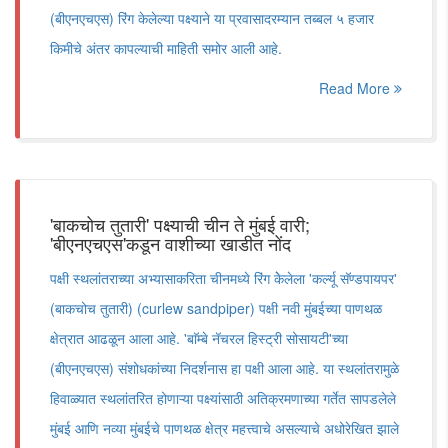
(बीएनएचएस) रिंग केलेल्या पक्ष्याने या प्रवासादरम्यान तब्बल ५ हजार
किमीचे अंतर कापल्याची माहिती समोर आली आहे.
Read More
'बाकचोच तुतारी' पक्ष्याची चीन ते मुंबई वारी;
'बीएनएचएस'कडून वाशीच्या खाडीत नोंद
पक्षी स्थलांतराच्या अभ्यासाकरिता चीनमध्ये रिंग केेलेला 'कर्ल्यू सॅण्डपायपर'
(बाकचोच तुतारी) (curlew sandpiper) पक्षी नवी मुंबईच्या पाणथळ
क्षेत्रात आढळून आला आहे. 'बाॅम्बे नॅचरल हिस्ट्री सोसायटी'च्या
(बीएनएचएस) संशोधकांच्या निदर्शनास हा पक्षी आला आहे. या स्थलांतरामुळे
हिवाळ्यात स्थलांतरित होणाऱ्या पक्ष्यांसाठी अतिक्रमणाच्या गर्तेत सापडलेले
मुंबई आणि नव्या मुंबईचे पाणथळ क्षेत्र महत्त्वाचे असल्याचे अधोरेखित झाले