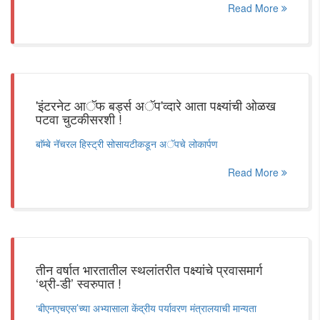
Read More
'इंटरनेट आॅफ बर्ड्स अॅप'व्दारे आता पक्ष्यांची ओळख
पटवा चुटकीसरशी !
बाॅम्बे नॅचरल हिस्ट्री सोसायटीकडून अॅपचे लोकार्पण
Read More
तीन वर्षात भारतातील स्थलांतरीत पक्ष्यांचे प्रवासमार्ग
‘थ्री-डी’ स्वरुपात !
‘बीएनएचएस’च्या अभ्यासाला केंद्रीय पर्यावरण मंत्रालयाची मान्यता