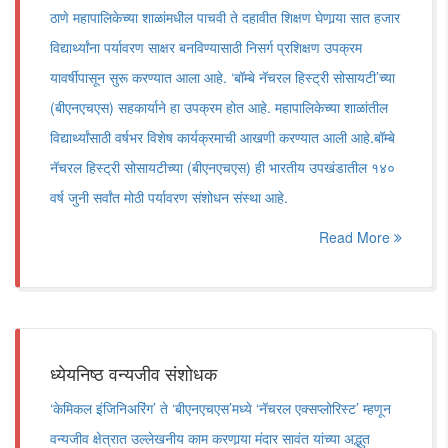
ठाणे महापालिकेच्या शाळांमधील पाचवी ते दहावीत शिक्षण घेणार्‍या सात हजार
विद्यार्थ्यांना पर्यावरण साक्षर बनविण्यासाठी निसर्ग प्रशिक्षण उपक्रम
यावर्षीपासून सुरू करण्यात आला आहे. ‘बॉम्बे नॅचरल हिस्ट्री सोसायटी’च्या
(बीएनएचएस) सहकार्याने हा उपक्रम होत आहे. महापालिकेच्या शाळांतील
विद्यार्थ्यांसाठी वर्षभर विशेष कार्यक्रमाची आखणी करण्यात आली आहे.बॉम्बे
नॅचरल हिस्ट्री सोसायटीच्या (बीएनएचएस) ही भारतीय उपखंडातील १४०
वर्ष जुनी सर्वांत मोठी पर्यावरण संशोधन संस्था आहे.
Read More
ध्येयनिष्ठ वन्यजीव संशोधक
‘केमिकल इंजिनिअरिंग’ ते ‘बीएनएचएस’मध्ये ‘नॅचरल एक्सप्लोरिस्ट’ म्हणून
वन्यजीव क्षेत्रात उल्लेखनीय काम करणार्‍या मंदार सावंत यांच्या अद्भुत