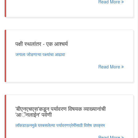
Read More
पक्षी स्थलांतर - एक आश्चर्य
जगाला जोडणाऱ्या पक्ष्यांचा आढावा
Read More
'बीएनएचएस'कडून पर्यावरण विषयक व्याख्यानांची
'आॅनलाईन' पर्वणी
लाॅकडाऊनमुळे घरबसलेल्या पर्यावरणप्रेमींसाठी विशेष उपक्रम
Read More