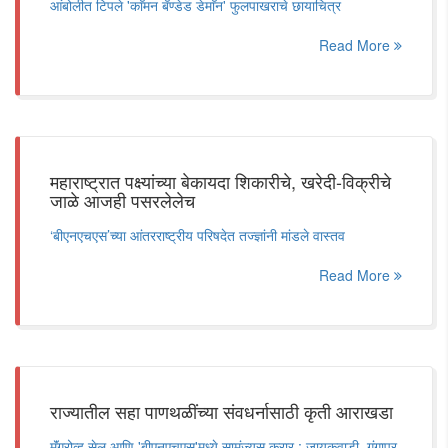
आंबोलीत टिपले 'काॅमन बॅण्डेड डेमाॅन' फुलपाखराचे छायाचित्र
Read More
महाराष्ट्रात पक्ष्यांच्या बेकायदा शिकारीचे, खरेदी-विक्रीचे
जाळे आजही पसरलेलेच
‘बीएनएचएस’च्या आंतरराष्ट्रीय परिषदेत तज्ज्ञांनी मांडले वास्तव
Read More
राज्यातील सहा पाणथळींच्या संवधर्नासाठी कृती आराखडा
मॅंग्रोव्ह सेल आणि 'बीएनएचएस'मध्ये सामंज्यस करार ; जायकवाडी, गंगापूर,