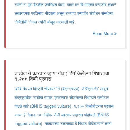
त्यांनी हा मुद्दा बैठकीत उपस्थित केला. यावर वन विभागाच्या वन्यजीव कक्षाने
सकारात्मक प्रतिसाद नोंदवला असून राज्यात वन्यजीव संशोधन संस्थेच्या
निर्मितीची निकड त्यांनी बोलून दाखवली आहे.
Read More
ताडोबा ते कारवार व्हाया गोवा; 'टॅग' केलेल्या गिधाडाचा
१,२०० किमी प्रवास
'बाॅम्बे नॅचरल हिस्ट्री सोसायटी'ने (बीएनएचएस) 'जीपीएस टॅग' लावून
चंद्रपूरातील 'ताडोबा व्याघ्र प्रकल्पा'त सोडलेल्या गिधाडाने कर्नाटक
गाठले आहे (BNHS tagged vulture). १,२०० किलोमीटरचा प्रवास
करुन हे गिधाड १० नोव्हेंबर रोजी कारवार शहारात पोहोचले (BNHS
tagged vulture). नवदलाच्या तळाजवळ हे गिधाड पोहोचल्याने काही