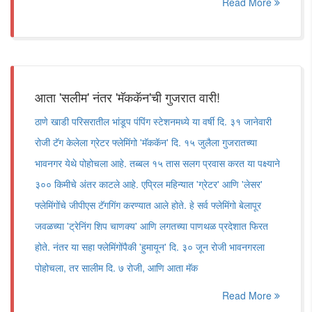
Read More
आता 'सलीम' नंतर 'मॅककॅन'ची गुजरात वारी!
ठाणे खाडी परिसरातील भांडूप पंपिंग स्टेशनमध्ये या वर्षी दि. ३१ जानेवारी
रोजी टॅग केलेला ग्रेटर फ्लेमिंगो 'मॅककॅन' दि. १५ जुलैला गुजरातच्या
भावनगर येथे पोहोचला आहे. तब्बल १५ तास सलग प्रवास करत या पक्ष्याने
३०० किमीचे अंतर काटले आहे. एप्रिल महिन्यात 'ग्रेटर' आणि 'लेसर'
फ्लेमिंगोंचे जीपीएस टॅगगिंग करण्यात आले होते. हे सर्व फ्लेमिंगो बेलापूर
जवळच्या 'ट्रेनिंग शिप चाणक्य' आणि लगतच्या पाणथळ प्रदेशात फिरत
होते. नंतर या सहा फ्लेमिंगोंपैकी 'हुमायून' दि. ३० जून रोजी भावनगरला
पोहोचला, तर सालीम दि. ७ रोजी, आणि आता मॅक
Read More