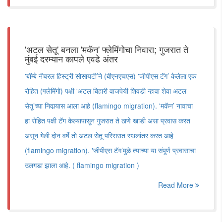
'अटल सेतू' बनला 'मकॅन' फ्लेमिंगोचा निवारा; गुजरात ते
मुंबई दरम्यान कापले एवढे अंतर
'बॉम्बे नॅचरल हिस्ट्री सोसायटी’ने (बीएनएचएस) 'जीपीएस टॅग’ केलेला एक
रोहित (फ्लेमिंगो) पक्षी 'अटल बिहारी वाजपेयी शिवडी न्हावा शेवा अटल
सेतू’च्या निवार्‍यास आला आहे (flamingo migration). 'मकॅन’ नावाचा
हा रोहित पक्षी टॅग केल्यापासून गुजरात ते ठाणे खाडी असा प्रवास करत
असून गेली दोन वर्षे तो अटल सेतू परिसरात स्थलांतर करत आहे
(flamingo migration). 'जीपीएस टॅग’मुळे त्याच्या या संपूर्ण प्रवासाचा
उलगडा झाला आहे. ( flamingo migration )
Read More