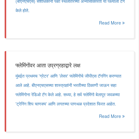
(बीएनएचएस) संशोधकांनी पक्षी स्थलांतरच्या अभ्यासाकरिता या पक्ष्याला टॅग
केले होते.
Read More
फ्लेमिंगोंवर आता उप्रग्रहाद्वारे लक्ष
मुंबईत प्रथमच 'ग्रेटर' आणि 'लेसर' फ्लेमिंगोंचे जीपीएस टॅगगिंग करण्यात
आले आहे. बीएनएचएसच्या शास्त्रज्ञांनी भरतीच्या ठिकाणी जाऊन सहा
फ्लेमिंगोना रेडिओ टॅग केले आहे. सध्या, हे सर्व फ्लेमिंगो बेलापूर जवळच्या
'ट्रेनिंग शिप चाणक्य' आणि लगतच्या पाणथळ प्रदेशात फिरत आहेत.
Read More