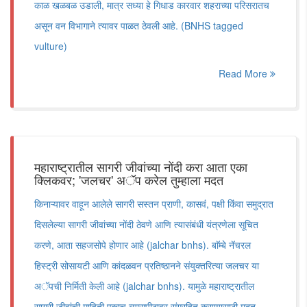
काळ खळबळ उडाली, मात्र सध्या हे गिधाड कारवार शहराच्या परिसरातच
असून वन विभागाने त्यावर पाळत ठेवली आहे. (BNHS tagged
vulture)
Read More
महाराष्ट्रातील सागरी जीवांच्या नोंदी करा आता एका
क्लिकवर; 'जलचर' अॅप करेल तुम्हाला मदत
किनाऱ्यावर वाहून आलेले सागरी सस्तन प्राणी, कासवं, पक्षी किंवा समुद्रात
दिसलेल्या सागरी जीवांच्या नोंदी ठेवणे आणि त्यासंबंधी यंत्रणेला सूचित
करणे, आता सहजसोपे होणार आहे (jalchar bnhs). बाॅम्बे नॅचरल
हिस्ट्री सोसायटी आणि कांदळवन प्रतिष्ठानने संयुक्तरित्या जलचर या
अॅपची निर्मिती केली आहे (jalchar bnhs). यामुळे महाराष्ट्रातील
सागरी जीवांची माहिती एकाच व्यासपीठावर संग्रहित करण्यासाठी मदत