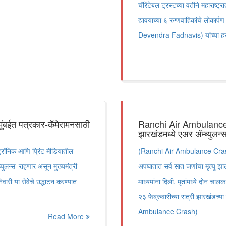
चॅरिटेबल ट्रस्टच्या वतीने महाराष्ट
द्यावयाच्या ६ रुग्णवाहिकांचे लोकार्
Devendra Fadnavis) यांच्या हस्ते
बईत पत्रकार-कॅमेरामनसाठी
Ranchi Air Ambulance Cr
झारखंडमध्ये एअर अ‍ॅम्ब्युल
ॉनिक आणि प्रिंट मीडियातील
(Ranchi Air Ambulance Crash) झ
ुलन्स' राहणार असून मुख्यमंत्री
अपघातात सर्व सात जणांचा मृत्यू झाल्
िवारी या सेवेचे उद्धाटन करण्यात
माध्यमांना दिली. मृतांमध्ये दोन चा
२३ फेब्रुवारीच्या रात्री झारखंडच
Ambulance Crash)
Read More