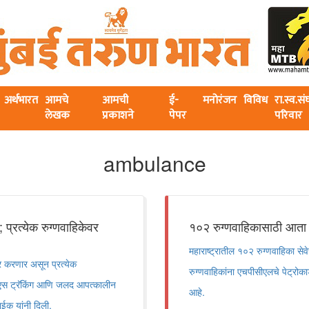
अर्थभारत
आमचे
आमची
ई-
मनोरंजन
विविध
रा.स्व.स
लेखक
प्रकाशने
पेपर
परिवार
ambulance
प्रत्येक रुग्णवाहिकेवर
१०२ रुग्णवाहिकासाठी आता 'कॅ
महाराष्ट्रातील १०२ रुग्णवाहिका से
र करणार असून प्रत्येक
रुग्णवाहिकांना एचपीसीएलचे पेट्रोक
पीएस ट्रॅकिंग आणि जलद आपत्कालीन
आहे.
ाईक यांनी दिली.