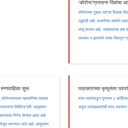
‘कोरोना’ग्रस्ताना रिक्षांचा 
कोरोनाच्या दुसर्‍या लाटेचा विळखा 
उद्भवली आहे. हजारोंच्या संख्येने वाढण
भासू लागला आहे. धक्कादायक बाब म्ह
उपलब्ध न झाल्याने चक्क रिक्षातून
रुग्णवाहिका सुरू
पत्रकाराच्या मृत्यूनंतर पवा
ाटन कोरोनासारख्या महामारीच्या काळात
शरद पवारांकडून पुण्याला ६ कार्डियाक
फायनान्स लिमिटेड'तर्फे 'आयुषमान
अतुल भातखळकरांची शरद पवारांवर 
 करण्याचा निर्णय घेण्यात आला आहे.
री' येथून करण्यात आले आहे. आयुषमान