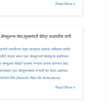
Read More
ब्युलन्स सेवा;मुख्यमंत्री देवेंद्र फडणवीस यांनी
ी छत्रपती संभाजीनगर येथून पंढरपूरला आलेल्या भाविकाला छातीत
 तातडीने उपचार करून एअर ॲम्ब्युलन्सने सोलापूरला हलविण्यात
ॲम्ब्युलन्स सेवेद्वारे प्रथमच रुग्णावर उपचार करण्यात आले.
विमानतळावर एअर ॲम्ब्युलन्समध्ये रुग्णाची भेट घेऊन आवश्यक
 अधिकाऱ्यांना दिले.(Ashadhi Wari Air Ambulance)
Read More