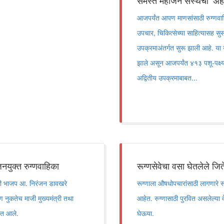
समस्त महाजन संस्थेची ‘अर्
आजपर्यंत आपण माणसांसाठी रुग्णवाहि
उपचार, चिकित्सेच्या साहित्यासह सुस
उपक्रमाअंतर्गत सुरू झाली आहे. या
झाले असून आजपर्यंत ४१३ पशू-पक्ष्य
अद्वितीय उपक्रमाबाबत...
युक्त रुग्णवाहिका
रूग्णसेवेचा वसा घेतलेले जितें
ेसाठी भाजप आ. निरंजन डावखरे
रूग्णाला औषधोपचारांसाठी लागणारे सर्
पण नुकतेच माजी मुख्यमंत्री तथा
आहेत. रुग्णासाठी पुरवित असलेल्या
यात आले.
घेऊया.