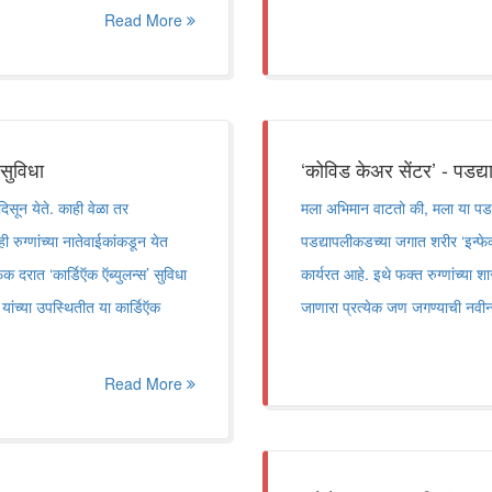
Read More
सुविधा
‘कोविड केअर सेंटर’ - पडद
दिसून येते. काही वेळा तर
मला अभिमान वाटतो की, मला या पडद
 रुग्णांच्या नातेवाईकांकडून येत
पडद्यापलीकडच्या जगात शरीर ‘इन्फ
क दरात ‘कार्डिऍक ऍब्युलन्स’ सुविधा
कार्यरत आहे. इथे फक्त रुग्णांच्या 
ंच्या उपस्थितीत या कार्डिऍक
जाणारा प्रत्येक जण जगण्याची नवी
Read More