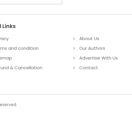
 Links
vacy
About Us
rms and condition
Our Authors
temap
Advertise With Us
fund & Cancellation
Contact
reserved.