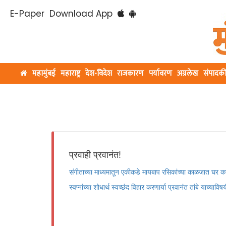
E-Paper
Download App
महामुंबई
महाराष्ट्र
देश-विदेश
राजकारण
पर्यावरण
अग्रलेख
संपादक
प्रवाही प्रवानंत!
संगीताच्या माध्यमातून एकीकडे मायबाप रसिकांच्या काळजात घर कर
स्वप्नांच्या शोधार्थ स्वच्छंद विहार करणार्या प्रवानंत तांबे याच्याविषय