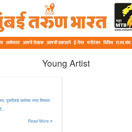
ीय
अर्थभारत
आमचे लेखक
आमची प्रकाशने
ई-पेपर
मनोरंजन
विविध
रा.स्व.सं
Young Artist
त, दुसरीकडे कलेच्या नव्या विश्वात
ी...
Read More