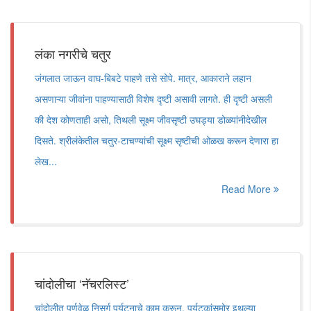
लंका नगरीचे चतुर
जंगलात जाऊन वाघ-बिबटे पाहणे तसे सोपे. मात्र, आकाराने लहान
असणाऱ्या जीवांना पाहण्यासाठी विशेष दृष्टी असावी लागते. ही दृष्टी असली
की देश कोणताही असो, तिथली सूक्ष्म जीवसृष्टी उघड्या डोळ्यांनीदेखील
दिसते. श्रीलंकेतील चतुर-टाचण्यांची सूक्ष्म सृष्टीची ओळख करून देणारा हा
लेख...
Read More
चांदोलीचा ‌‘नॅचरलिस्ट‌’
चांदोलीत पूर्णवेळ निसर्ग पर्यटनाचे काम करून, पर्यटकांसमोर इथल्या