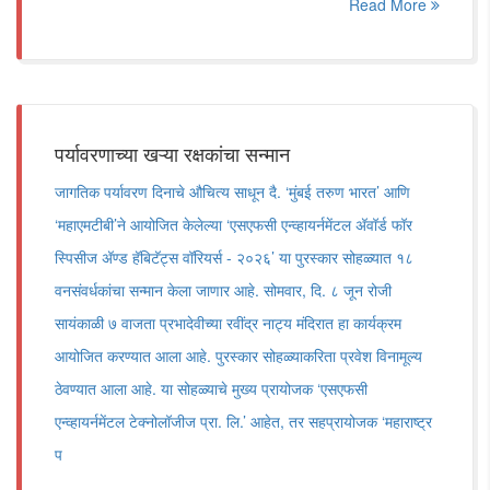
Read More
पर्यावरणाच्या खऱ्या रक्षकांचा सन्मान
जागतिक पर्यावरण दिनाचे औचित्य साधून दै. ‘मुंबई तरुण भारत’ आणि
‘महाएमटीबी’ने आयोजित केलेल्या ‘एसएफसी एन्व्हायर्नमेंटल अ‍ॅवॉर्ड फॉर
स्पिसीज अ‍ॅण्ड हॅबिटॅट्स वॉरियर्स - २०२६’ या पुरस्कार सोहळ्यात १८
वनसंवर्धकांचा सन्मान केला जाणार आहे. सोमवार, दि. ८ जून रोजी
सायंकाळी ७ वाजता प्रभादेवीच्या रवींद्र नाट्य मंदिरात हा कार्यक्रम
आयोजित करण्यात आला आहे. पुरस्कार सोहळ्याकरिता प्रवेश विनामूल्य
ठेवण्यात आला आहे. या सोहळ्याचे मुख्य प्रायोजक ‘एसएफसी
एन्व्हायर्नमेंटल टेक्नोलॉजीज प्रा. लि.’ आहेत, तर सहप्रायोजक ‘महाराष्ट्र
प