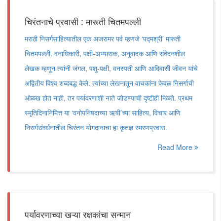
चिरंतनाचे प्रवासी : मारूती चितमपल्ली
मराठी निसर्गसाहित्यातील एक अजरामर पर्व म्हणजे ‘पद्मश्री’ मारुती
चितमपल्ली. वनाधिकारी, पक्षी-अभ्यासक, अनुवादक आणि संवेदनशील
लेखक म्हणून त्यांनी जंगल, पशु-पक्षी, वनस्पती आणि आदिवासी जीवन यांचे
अद्वितीय विश्व शब्दबद्ध केले. त्यांच्या लेखनातून वाचकांना केवळ निसर्गाची
ओळख होत नाही, तर पर्यावरणाशी नाते जोडण्याची दृष्टीही मिळते. प्रथम
स्मृतिदिनानिमित्त या ‘वनोपनिषदाच्या ऋषी’च्या साहित्य, विचार आणि
निसर्गसंवर्धनातील चिरंतन योगदानाचा हा कृतज्ञ स्मरणप्रवास.
Read More
पर्यावरणाच्या खऱ्या रक्षकांचा सन्मान