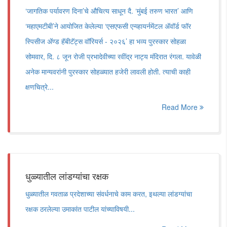
‘जागतिक पर्यावरण दिना’चे औचित्य साधून दै. ‘मुंबई तरुण भारत’ आणि
‘महाएमटीबी’ने आयोजित केलेल्या ‘एसएफसी एन्व्हायर्नमेंटल अ‍ॅवॉर्ड फॉर
स्पिसीज अ‍ॅण्ड हॅबीटॅट्स वॉरियर्स - २०२६’ हा भव्य पुरस्कार सोहळा
सोमवार, दि. ८ जून रोजी प्रभादेवीच्या रवींद्र नाट्य मंदिरात रंगला. यावेळी
अनेक मान्यवरांनी पुरस्कार सोहळ्यात हजेरी लावली होती. त्याची काही
क्षणचित्रे...
Read More
धुळ्यातील लांडग्यांचा रक्षक
धुळ्यातील गवताळ प्रदेशाच्या संवर्धनाचे काम करत, इथल्या लांडग्यांचा
रक्षक ठरलेल्या उमाकांत पाटील यांच्याविषयी...