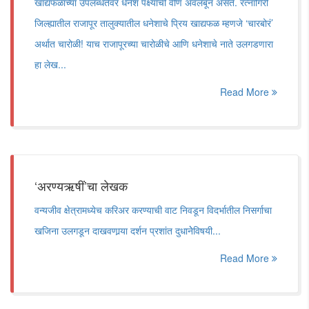
खाद्यफळाच्या उपलब्धतेवर धनेश पक्ष्यांची वीण अवलंबून असते. रत्नागिरी
जिल्ह्यातील राजापूर तालुक्यातील धनेशाचे प्रिय खाद्यफळ म्हणजे ‌‘चारबोरं‌’
अर्थात चारोळी! याच राजापूरच्या चारोळीचे आणि धनेशाचे नाते उलगडणारा
हा लेख...
Read More
‘अरण्यऋषीं’चा लेखक
वन्यजीव क्षेत्रामध्येच करिअर करण्याची वाट निवडून विदर्भातील निसर्गाचा
खजिना उलगडून दाखवणार्‍या दर्शन प्रशांत दुधानेेविषयी...
Read More