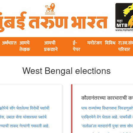
अर्थभारत
आमचे
आमची
ई-
मनोरंजन
विविध
रा.स्व.स
लेखक
प्रकाशने
पेपर
परिवार
West Bengal elections
कौलानंतरच्या कारभाराची क
पेचे सोंग घेतलेल्या विरोधी पक्षांची
पाच राज्यांच्या विधानसभा निवडणुक
स, उबाठा सेना यांसारख्या पक्षांचे
प्रक्रियेने वेग घेतला आहे. पाचपैकी 
ण्याची ताकद नेत्यांनी गमावली आहे.
‘रालोआ’ला मतदारांनी पुन्हा सत्ता स