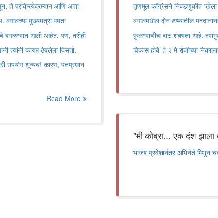
ासून, ते प्रक्रियेदरम्यान आणि आता
तृणमूल काँग्रेसने निवडणुकीत ‘खेला
 बंगालच्या मुख्यमंत्री ममता
बंगालमधील दोन टप्प्यांतील मतदान
 नावे वगळण्यात आली आहेत. पण, तरीही
फुलण्याचीच दाट शक्यता आहे. त्याम
्थानी त्यांनी कायम ठेवलेला दिसतो.
विकास होबे’ हे २ मे रोजीच्या निकाला
री उपयोग शून्यच! कारण, पंतप्रधान
Read More
"मी कोब्रा... एक दंश झाला
भाजप प्रवेशानंतर अभिनेते मिथुन च