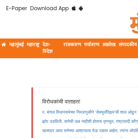
E-Paper
Download App
महामुंबई
महाराष्ट्र
देश-
राजकारण
पर्यावरण
अग्रलेख
संपादकीय
विदेश
विरोधकांची वाताहत!
प. बंगाल विधानसभेच्या निवडणुकीने ‌‘सेक्युलॅरिझम‌’ची शाल ओढून झो
झोप उडविली. सत्तेची ऊब नाहीशी होताच तृणमूल, राष्ट्रवादी काँग्रे
खासदार आता सत्तेच्या आश्रयाला येऊ पाहात आहेत. त्यांना थोपवि