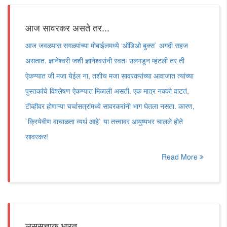
आज सावरकर असते तर...
आज जवळपास सगळ्यांच्या मोबाईलमध्ये ‘ऑडिओ बुक्स` अगदी सहज
असतात. ज्ञानेश्वरी जशी ज्ञानेश्वरांनी स्वतः उलगडून म्हंटली तर ती
ऐकण्यात जी मजा येईल ना, तशीच मजा सावरकरांच्या आवाजात त्यांच्या
पुस्तकांचे विश्लेषण ऐकण्यात मिळाली असती. एक मात्र नक्की वाटतं,
टीव्हीवर होणाऱ्या चर्चासत्रांमध्ये सावरकरांनी भाग घेतला नसता. कारण,
`क्रियेवीण वाचाळता व्यर्थ आहे` या तत्त्वावर आयुष्यभर चालले होते
सावरकर!
Read More
लससत्ताक भारत...