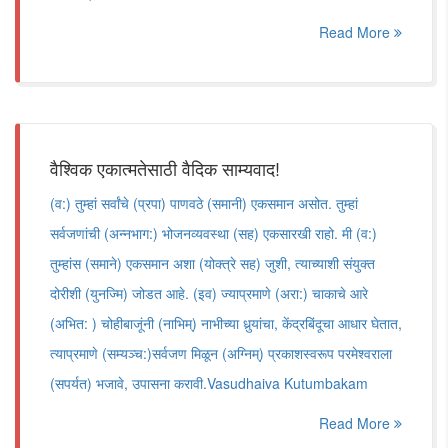
Read More
वैश्विक एकात्मतेसाठी वैदिक साम्यवाद!
(व:) तुम्हां सर्वांचे (प्रपा) पाणवठे (समानी) एकसमान असोत. तुम्हां
सर्वजणांची (अन्नभाग:) भोजनव्यवस्था (सह) एकसारखी राहो. मी (व:)
तुम्हांस (समाने) एकसमान अशा (योक्त्रे सह) जुशी, त्याच्याशी संयुक्त
दोरीशी (युनज्मि) जोडत आहे. (इव) ज्याप्रमाणे (अरा:) चाकाचे आरे
(अभित: ) चोहीबाजूंनी (नाभिम्) नाभीच्या धुर्‍यांचा, केंद्रबिंदूचा आधार घेतात,
त्याप्रमाणे (सम्यञ्च:)सर्वजण मिळून (अग्निम्) प्रकाशस्वरूप परमेश्वराला
(सपर्यत) भजावे, उपासना करावी.Vasudhaiva Kutumbakam
Read More