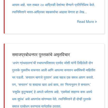
आयाम आहे. यात तब्बल २४ आफ्रिकी देशांच्या सैन्याने प्रतिनिधित्व केले.
त्यानिमित्ताने भारत-आफ्रिका सहकार्याचा आढावा घेणारा हा लेख...
Read More
समाजप्रबोधनपर पुस्तकांचे अमृतविचार
‘अभंग ग्रंथदालना’ची स्थापत्यविशारद प्रमोद जोशी यांनी लिहिलेली दोन
पुस्तके नुकतीच वाचनात आली आणि आपल्या सनातन धर्माविषयी माहितीत
भर पडली. ‘सनातन म्हणजे पुरातन’ असा सहज एक समज आपण करतो.
पण, ‘सनातन’ या शब्दाचा खरा अर्थ काय, तर ‘नित्यनूतन ते सनातन.’
‘वसुधैव कुटुम्बकम्’ हे आपले धर्मतत्त्व आहे. ‘एकमेकां साहाय्य करू अवघे
धरू सुपंथ’ असे आपणांस सांगण्यात येते. त्यानिमित्ताने ही दोन्ही पुस्तके
समाज प्रबोधन करण्यास मार्गदर्शक ठरतात.