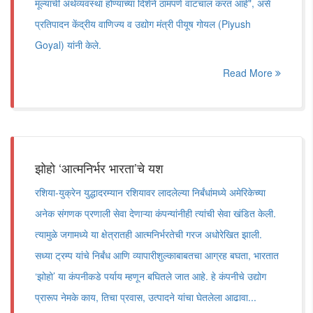
मूल्याची अर्थव्यवस्था होण्याच्या दिशेने ठामपणे वाटचाल करत आहे", असे
प्रतिपादन केंद्रीय वाणिज्य व उद्योग मंत्री पीयूष गोयल (Piyush
Goyal) यांनी केले.
Read More
झोहो ‘आत्मनिर्भर भारता‌’चे यश
रशिया-युक्रेन युद्धादरम्यान रशियावर लादलेल्या निर्बंधांमध्ये अमेरिकेच्या
अनेक संगणक प्रणाली सेवा देणाऱ्या कंपन्यांनीही त्यांची सेवा खंडित केली.
त्यामुळे जगामध्ये या क्षेत्रातही आत्मनिर्भरतेची गरज अधोरेखित झाली.
सध्या ट्रम्प यांचे निर्बंध आणि व्यापारीशुल्काबाबतचा आग्रह बघता, भारतात
‌‘झोहो‌’ या कंपनीकडे पर्याय म्हणून बघितले जात आहे. हे कंपनीचे उद्योग
प्रारूप नेमके काय, तिचा प्रवास, उत्पादने यांचा घेतलेला आढावा...