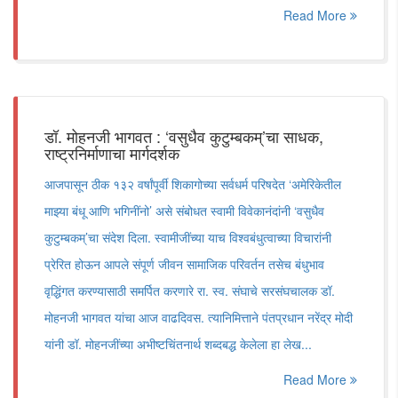
Read More
डॉ. मोहनजी भागवत : ‘वसुधैव कुटुम्बकम्’चा साधक,
राष्ट्रनिर्माणाचा मार्गदर्शक
आजपासून ठीक १३२ वर्षांपूर्वी शिकागोच्या सर्वधर्म परिषदेत ‘अमेरिकेतील
माझ्या बंधू आणि भगिनींनो’ असे संबोधत स्वामी विवेकानंदांनी ‘वसुधैव
कुटुम्बकम्’चा संदेश दिला. स्वामीजींच्या याच विश्वबंधुत्वाच्या विचारांनी
प्रेरित होऊन आपले संपूर्ण जीवन सामाजिक परिवर्तन तसेच बंधुभाव
वृद्धिंगत करण्यासाठी समर्पित करणारे रा. स्व. संघाचे सरसंघचालक डॉ.
मोहनजी भागवत यांचा आज वाढदिवस. त्यानिमित्ताने पंतप्रधान नरेंद्र मोदी
यांनी डॉ. मोहनजींच्या अभीष्टचिंतनार्थ शब्दबद्ध केलेला हा लेख...
Read More