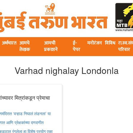
अर्थभारत
आमचे
आमची
ई-
मनोरंजन
विविध
रा.स्व.स
लेखक
प्रकाशने
पेपर
परिवार
Varhad nighalay Londonla
ावर मित्रांकडून प्रेमाचा
मंदिरात ‘वऱ्हाड निघालं लंडनला’ या
ात आणि प्रेक्षकांच्या दणदणीत
कडकडाटात रंगलेला हा विशेष प्रयोग एका