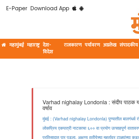
E-Paper
Download App
महामुंबई
महाराष्ट्र
देश-
राजकारण
पर्यावरण
अग्रलेख
संपादकीय
विदेश
Varhad nighalay Londonla : संदीप पाठक यांच्य
वर्षाव
मुंबई : (Varhad nighalay Londonla) पुण्यातील बालगंधर्व रंग
लोकप्रिय एकपात्री नाटकाचा ६०० वा प्रयोग उत्साहपूर्ण वातावरण
प्रतिसादात पार पडला. अक्षय्य तृतीयेच्या मुहूर्तावर टाळ्यांच्या 