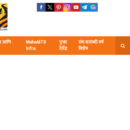
ंघ आणि
MahaMTB
पुन्हा
संघ शताब्दी वर्ष
Infra
देवेंद्र
विशेष