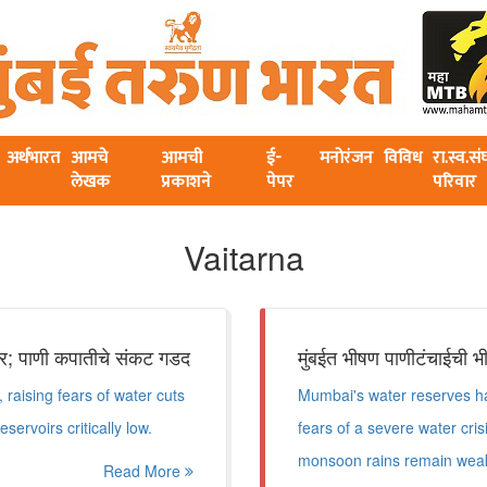
अर्थभारत
आमचे
आमची
ई-
मनोरंजन
विविध
रा.स्व.स
लेखक
प्रकाशने
पेपर
परिवार
Vaitarna
ंवर; पाणी कपातीचे संकट गडद
मुंबईत भीषण पाणीटंचाईची भी
raising fears of water cuts
Mumbai's water reserves have
servoirs critically low.
fears of a severe water cris
monsoon rains remain wea
Read More