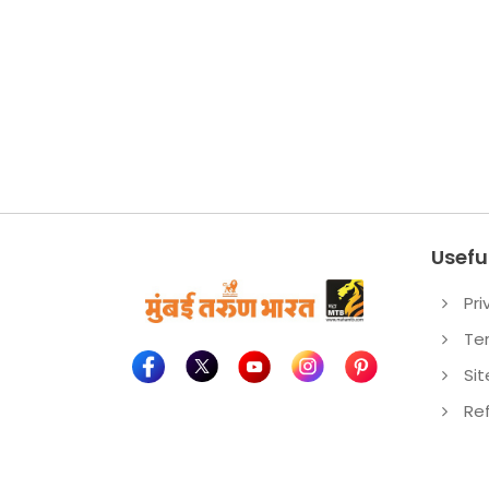
Useful
Pri
Te
Si
Re