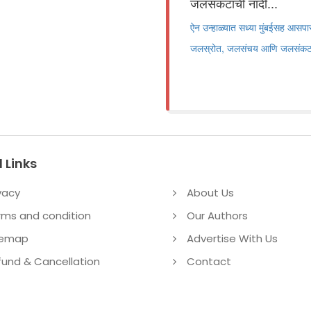
जलसंकटाची नांदी...
ऐन उन्हाळ्यात सध्या मुंबईसह आसपास
जलस्रोत, जलसंचय आणि जलसंकटाची ज
 Links
vacy
About Us
rms and condition
Our Authors
temap
Advertise With Us
fund & Cancellation
Contact