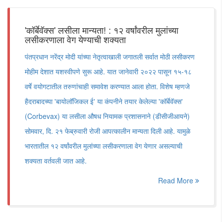
'कॉर्बेवॅक्स' लसीला मान्यता! : १२ वर्षांवरील मुलांच्या
लसीकरणाला वेग येण्याची शक्यता
पंतप्रधान नरेंद्र मोदी यांच्या नेतृत्वाखाली जगातली सर्वात मोठी लसीकरण
मोहीम देशात यशस्वीपणे सुरू आहे. यात जानेवारी २०२२ पासून १५-१८
वर्षे वयोगटातील तरुणांचाही समावेश करण्यात आला होता. विशेष म्हणजे
हैदराबादच्या 'बायोलॉजिकल ई' या कंपनीने तयार केलेल्या 'कॉर्बेवॅक्स'
(Corbevax) या लसीला औषध नियामक प्रशासनाने (डीसीजीआयने)
सोमवार, दि. २१ फेब्रुवारी रोजी आपत्कालीन मान्यता दिली आहे. यामुळे
भारतातील १२ वर्षांवरील मुलांच्या लसीकरणाला वेग येणार असल्याची
शक्यता वर्तवली जात आहे.
Read More