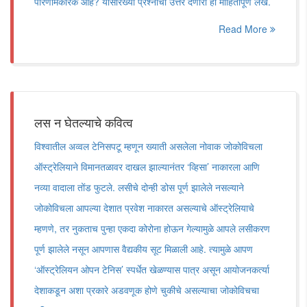
परिणामकारक आहे? यांसारख्या प्रश्नांची उत्तरे देणारा हा माहितीपूर्ण लेख.
Read More
लस न घेतल्याचे कवित्व
विश्वातील अव्वल टेनिसपटू म्हणून ख्याती असलेला नोवाक जोकोविचला
ऑस्ट्रेलियाने विमानतळावर दाखल झाल्यानंतर ‘व्हिसा’ नाकारला आणि
नव्या वादाला तोंड फुटले. लसीचे दोन्ही डोस पूर्ण झालेले नसल्याने
जोकोविचला आपल्या देशात प्रवेश नाकारत असल्याचे ऑस्ट्रेलियाचे
म्हणणे, तर नुकताच पुन्हा एकदा कोरोना होऊन गेल्यामुळे आपले लसीकरण
पूर्ण झालेले नसून आपणास वैद्यकीय सूट मिळाली आहे. त्यामुळे आपण
‘ऑस्ट्रेलियन ओपन टेनिस’ स्पर्धेत खेळण्यास पात्र असून आयोजनकर्त्या
देशाकडून अशा प्रकारे अडवणूक होणे चुकीचे असल्याचा जोकोविचचा