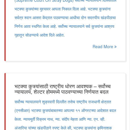
(Supreme Court On Stray Dogs) सर्वोच्च न्यायालयाने दिल्लीतील
भटक्या कुत्र्यांच्या मुद्द्यावर आपला निकाल दिला आहे. भटक्या कुत्र्यांना
सर्वत्र श्वान आसरा केंद्रात पाठवण्याचा आधीचा दोन सदस्यीय खंडपीठाचा
निर्णय आता स्थगित केला आहे. सर्वोच्च न्यायालयाने सर्व कुत्र्यांना आश्रय
गृहातून सोडण्याचे आदेश दिले आहेत.
Read More
भटक्या कुत्र्यांसाठी राष्ट्रीय धोरण आवश्यक – सर्वोच्च
न्यायालय, शेल्टर होममध्ये पाठवण्याच्या निर्णयात बदल
सर्वोच्च न्यायालयाने शुक्रवारी दिल्लीत तसेच राष्ट्रीय राजधानी क्षेत्रात
(एनसीआर) भटक्या कुत्र्यांबाबतच्या आपल्या ११ ऑगस्टच्या आदेशात बदल
केला. न्यायमूर्ती विक्रम नाथ, न्या. संदीप मेहता आणि न्या. एन. व्ही.
अंजारिया यांच्या खंडपीठाने स्पष्ट केले की, भटक्या कुत्र्यांना कृमिनाशक