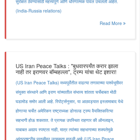
सुरक्षित ठेवण्यासाठी महत्त्वपूर्ण आणि धोरणात्मक पावलं उचलली आहेत.
(India-Russia relations)
Read More
US Iran Peace Talks : "बुधवारपर्यंत करार झाला
नाही तर इराणवर बॉम्बहल्ला", ट्रम्प यांचा थेट इशारा!
(US Iran Peace Talks) मध्यपूर्वेतील वाढत्या तणावाच्या पार्श्वभूमीवर
संयुक्त संस्थाने आणि इराण यांच्यातील संभाव्य शांतता चर्चेबाबत मोठी
घडामोड समोर आली आहे. रिपोर्ट्सनुसार, या आठवड्यात इस्लामाबाद येथे
होणाऱ्या चर्चेत अमेरिकन राष्ट्राध्यक्ष डोनाल्ड ट्रम्प वैयक्तिकरित्या
सहभागी होऊ शकतात. ते प्रत्यक्ष उपस्थित राहणार की ऑनलाइन,
याबाबत अद्याप स्पष्टता नाही, मात्र त्यांच्या सहभागाच्या शक्यतेमुळे
आंतरराष्ट्रीय पातळीवर उत्सुकता वाढली आहे.(US Iran Peace