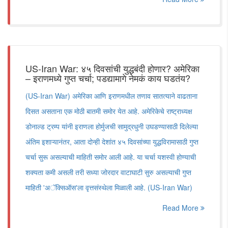
US-Iran War: ४५ दिवसांची युद्धबंदी होणार? अमेरिका
– इराणमध्ये गुप्त चर्चा; पडद्यामागे नेमकं काय घडतंय?
(US-Iran War) अमेरिका आणि इराणमधील तणाव सातत्याने वाढताना
दिसत असताना एक मोठी बातमी समोर येत आहे. अमेरिकेचे राष्ट्राध्यक्ष
डोनाल्ड ट्रम्प यांनी इराणला होर्मुजची सामुद्रधुनी उघडण्यासाठी दिलेल्या
अंतिम इशाऱ्यानंतर, आता दोन्ही देशांत ४५ दिवसांच्या युद्धविरामासाठी गुप्त
चर्चा सुरू असल्याची माहिती समोर आली आहे. या चर्चा यशस्वी होण्याची
शक्यता कमी असली तरी सध्या जोरदार वाटाघाटी सुरु असल्याची गुप्त
माहिती 'अॅक्सिऑस'ला वृत्तसंस्थेला मिळाली आहे. (US-Iran War)
Read More