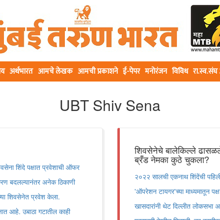
ीय
अर्थभारत
आमचे लेखक
आमची प्रकाशने
ई-पेपर
मनोरंजन
विविध
रा.स्व.सं
UBT Shiv Sena
शिवसेनेचे बालेकिल्ले ढासळले
ब्रँड नेमका कुठे चुकला?
वसेना शिंदे पक्षात प्रवेशाची ऑफर
२०२२ सालची एकनाथ शिंदेंची पहिली
समीकरण बदलल्यानंतर अनेक ठिकाणी
'ऑपरेशन टायगर'च्या माध्यमातून पक्
्या शिवसेनेत प्रवेश केला.
खासदारांनी थेट दिल्लीत लोकसभा अध्
 जात आहे. उबाठा गटातील काही