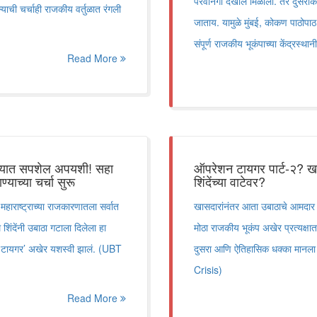
परवानगी देखील मिळाली. तर दुसरीकडे
्याची चर्चाही राजकीय वर्तुळात रंगली
जाताय. यामुळे मुंबई, कोकण पाठोपा
संपूर्ण राजकीय भूकंपाच्या केंद्रस्थ
Read More
रण्यात सपशेल अपयशी! सहा
ऑपरेशन टायगर पार्ट-२? 
याच्या चर्चा सुरू
शिंदेंच्या वाटेवर?
राष्ट्राच्या राजकारणातला सर्वात
खासदारांनंतर आता उबाठाचे आमदार 
शिंदेंनी उबाठा गटाला दिलेला हा
मोठा राजकीय भूकंप अखेर प्रत्यक्षा
न टायगर’ अखेर यशस्वी झालं. (UBT
दुसरा आणि ऐतिहासिक धक्का मानला
Crisis)
Read More