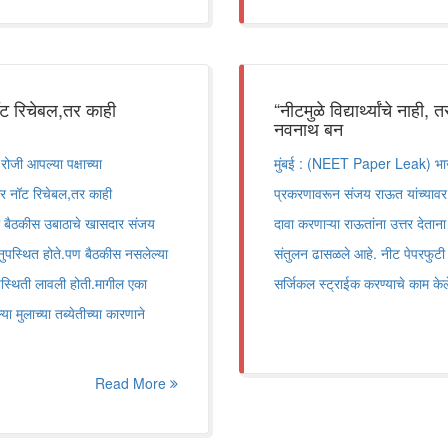
ॉट रिचेबल,तर काही
“नीटमुळे विद्यार्थ्यांचे ना
नवनाथ बन
ोजी आपल्या पक्षाच्या
मुंबई : (NEET Paper Leak) भाजपा 
ार नॉट रिचेबल,तर काही
प्रकरणावरून संजय राऊत यांच्यावर ज
 बैठकीस उबाठाचे खासदार संजय
दावा करणाऱ्या राऊतांना उत्तर देताना
ुपस्थित होते.पण बैठकीस नसलेल्या
संतुलन ढासळले आहे. नीट पेपरफुटी 
पस्थिती लावली होती.मागील एका
सर्जिकल स्ट्राईक करण्याचे काम 
मुलाच्या तब्येतीच्या कारणाने
Read More