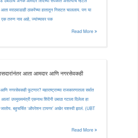
 उबाठाचे अनेक आमदार शिंदेंच्या संपर्कात असल्याच म्हटलं
ठ आता मराठवाडाही ठाकरेंच्या हातातून निसटत चाललाय. पण या
ानी एक तरुण नाव आहे, ज्यांच्यावर पक
Read More
खासदारांनंतर आता आमदार आणि नगरसेवकही
आणि नगरसेवकही फुटणार? महाराष्ट्राच्या राजकारणातला सर्वात
त आला! उपमुख्यमंत्री एकनाथ शिंदेंनी उबाठा गटाला दिलेला हा
 जातोय. बहुचर्चित ‘ऑपरेशन टायगर’ अखेर यशस्वी झालं. (UBT
Read More