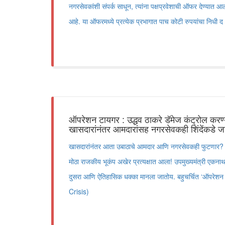
नगरसेवकांशी संपर्क साधून, त्यांना पक्षप्रवेशाची ऑफर देण्यात आल
आहे. या ऑफरमध्ये प्रत्येक प्रभागात पाच कोटी रुपयांचा निधी द
ऑपरेशन टायगर : उद्धव ठाकरे डॅमेज कंट्रोल क
खासदारांनंतर आमदारांसह नगरसेवकही शिंदेंकडे जाण्
खासदारांनंतर आता उबाठाचे आमदार आणि नगरसेवकही फुटणार? महा
मोठा राजकीय भूकंप अखेर प्रत्यक्षात आला! उपमुख्यमंत्री एकनाथ 
दुसरा आणि ऐतिहासिक धक्का मानला जातोय. बहुचर्चित ‘ऑपरेश
Crisis)