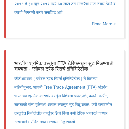
२०१८ ते ३० जून २०१९ मध्ये ३० लाख टन साखरेचा साठा तयार ठेवणे व
त्याची निगराणी करणे समाविष्ट आहे.
Read More
भारतीय श्रमिक वस्तूंना FTA टेरिफमधून सुट मिळण्याची
शक्यता - ग्लोबल ट्रेड रिसर्च इनिशिऐटीव्ह
जीटीआरआय ( ग्लोबल ट्रेड रिसर्च इनिशिऐटीव्ह ) ने दिलेल्या
माहितीनुसार, आगामी Free Trade Agreement (FTA) अंतर्गत
भारताच्या श्रमिक कारागीर वस्तूंना विशेषतः पादत्राणे, कपडे, कार्पेट,
चारचाकी यांना युकेमध्ये आयात करातून सुट मिळू शकते. जरी करारातील
तरतूदीत निर्यातीतील वस्तूंवर झिरो किंवा कमी टेरिफ आकारले जाणार
असल्याने मर्यादित नफा भारताला मिळू शकतो‌.