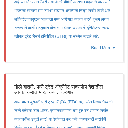
आहे.जागतिक पातळीवरील या पोर्टचे भौगोलिक स्थान महत्वाचे असल्याने
भारताची व्यापारी झेप जगभर वाढणार असल्याचे चित्र निर्माण झाले आहे.
लॉजिस्टिकसदृष्ट्या भारताला मध्य आशियात व्यापार करणे सुलभ होणार
असल्याने कार्गो वाहतूकीत मोठा लाभ होणार असल्याचे इंटेलिजन्स संस्था
ग्लोबल ट्रेड रिसर्च इनिशेटिव (GTRI) या संस्थेने म्हटले आहे.
Read More
मोठी बातमी: फ्री ट्रेड अँग्रीमेंट सदस्यीय देशातील
आयात करात भारत कपात करणार
आज भारत युरोपशी फ्री ट्रेड अँग्रीमेंट(FTA) बद्दल मोठा निर्णय घेण्याची
चिन्हे वर्तवली जात आहेत. प्रसारमाध्यमांनी तसे वृत्त देत आयात निर्यात
व्यापारातील ड्युटी (कर) या देशांतर्गत कर कमी करण्यासाठी यासंबंधी
निर्णय आजच्या बैठकीत घेतला जाऊ शकतो. प्रसारमाध्यमांनी दिलेल्या