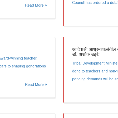
Council has ordered a deta
Read More
आदिवासी आश्रमशाळांतील कोण
डॉ. अशोक उईके
award-winning teacher,
Tribal Development Minister
ears to shaping generations
done to teachers and non-te
pending demands will be a
Read More