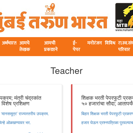
अर्थभारत
आमचे
आमची
ई-
मनोरंजन
विविध
रा.स्व.स
लेखक
प्रकाशने
पेपर
परिवार
Teacher
उपक्रम; मंत्री चंद्रकांत
शिक्षक भरती पेपरफुटी प्र
 विशेष प्रशिक्षण
५० हजारांचा सौदा; आतापर्
ाचा ‘मानससूत्र’ राज्यस्तरीय उपक्रम.
बिहार शिक्षक भरती पेपरफुटी प्रक
चिन्हे ओळखण्यावर भर.
हजार घेऊन प्रश्नपत्रिका पुरवल्या