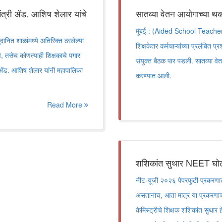
मंत्री ॲड. आशिष शेलार यांचे
सातव्या वेतन आयोगाच्या थक
मुंबई : (Aided School Teachers
नित शाळांमध्ये अतिरिक्त ठरलेल्या
शिक्षकेतर कर्मचाऱ्यांच्या प्रलंबित 
ावे, तसेच कोणत्याही शिक्षकाचे पगार
संयुक्त बैठक पार पडली. सातव्या वे
री ॲड. आशिष शेलार यांनी महापालिका
करण्यात आली.
Read More
शशिकांत सुथार NEET घोटा
नीट-यूजी २०२६ पेपरफुटी प्रकरणा
असतानाच, आता मात्र या प्रकरणाची
केमिस्ट्रीचे शिक्षक शशिकांत सुथार 