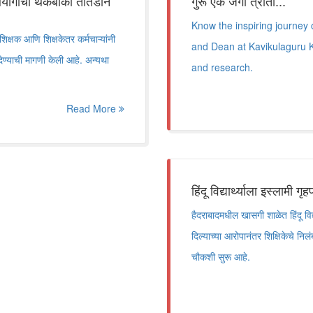
न आयोगाची थकबाकी तातडीने
गुरू एक जगी त्राता...
Know the inspiring journey o
िक्षक आणि शिक्षकेतर कर्मचाऱ्यांनी
and Dean at Kavikulaguru Ka
ेण्याची मागणी केली आहे. अन्यथा
and research.
Read More
हिंदू विद्यार्थ्याला इस्लामी गृ
हैदराबादमधील खासगी शाळेत हिंदू विद
दिल्याच्या आरोपानंतर शिक्षिकेचे 
चौकशी सुरू आहे.