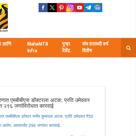
ंघ आणि
MahaMTB
पुन्हा
संघ शताब्दी वर्ष
Infra
देवेंद्र
विशेष
करणात एमबीबीएस डॉक्टरला अटक; प्रति उमेदवार
यंत २९६ जणांविरोधात कारवाई
रणात एमबीबीएस डॉक्टर मनीष कुमारला अटक. प्रति उमेदवार ₹50
चा आरोप. आतापर्यंत 296 जणांवर कारवाई.