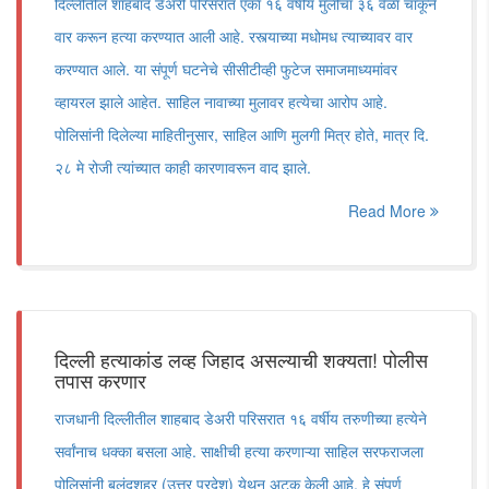
दिल्लीतील शाहबाद डेअरी परिसरात एका १६ वर्षीय मुलीचा ३६ वेळा चाकूने
वार करून हत्या करण्यात आली आहे. रस्त्याच्या मधोमध त्याच्यावर वार
करण्यात आले. या संपूर्ण घटनेचे सीसीटीव्ही फुटेज समाजमाध्यमांवर
व्हायरल झाले आहेत. साहिल नावाच्या मुलावर हत्येचा आरोप आहे.
पोलिसांनी दिलेल्या माहितीनुसार, साहिल आणि मुलगी मित्र होते, मात्र दि.
२८ मे रोजी त्यांच्यात काही कारणावरून वाद झाले.
Read More
दिल्ली हत्याकांड लव्ह जिहाद असल्याची शक्यता! पोलीस
तपास करणार
राजधानी दिल्लीतील शाहबाद डेअरी परिसरात १६ वर्षीय तरुणीच्या हत्येने
सर्वांनाच धक्का बसला आहे. साक्षीची हत्या करणाऱ्या साहिल सरफराजला
पोलिसांनी बुलंदशहर (उत्तर प्रदेश) येथून अटक केली आहे. हे संपूर्ण