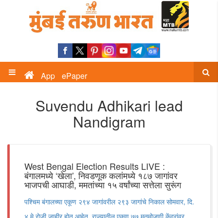
App
ePaper
Suvendu Adhikari lead
Nandigram
West Bengal Election Results LIVE :
बंगालमध्ये ‘खेला’, निवडणूक कलांमध्ये १८७ जागांवर
भाजपची आघाडी, ममतांच्या १५ वर्षांच्या सत्तेला सुरूंग
पश्चिम बंगालच्या एकूण २९४ जागांवरील २९३ जागांचे निकाल सोमवार, दि.
४ मे रोजी जाहीर होत आहेत. राज्यातील एकूण ७७ मतमोजणी केंद्रांवर