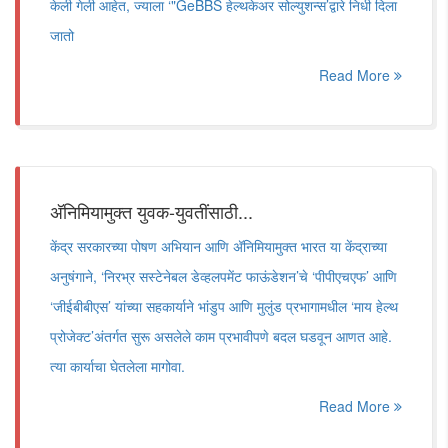
केली गेली आहेत, ज्याला ‘"GeBBS हेल्थकेअर सोल्युशन्स’द्वारे निधी दिला
जातो
Read More
अ‍ॅनिमियामुक्त युवक-युवतींसाठी...
केंद्र सरकारच्या पोषण अभियान आणि अ‍ॅनिमियामुक्त भारत या केंद्राच्या
अनुषंगाने, ‘निरभ्र सस्टेनेबल डेव्हलपमेंट फाऊंडेशन’चे ‘पीपीएचएफ’ आणि
‘जीईबीबीएस’ यांच्या सहकार्याने भांडुप आणि मुलुंड प्रभागामधील ‘माय हेल्थ
प्रोजेक्ट’अंतर्गत सुरू असलेले काम प्रभावीपणे बदल घडवून आणत आहे.
त्या कार्याचा घेतलेला मागोवा.
Read More