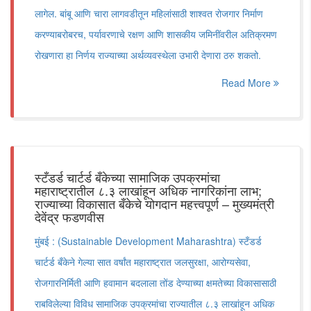
लागेल. बांबू आणि चारा लागवडीतून महिलांसाठी शाश्वत रोजगार निर्माण
करण्याबरोबरच, पर्यावरणाचे रक्षण आणि शासकीय जमिनींवरील अतिक्रमण
रोखणारा हा निर्णय राज्याच्या अर्थव्यवस्थेला उभारी देणारा ठरु शकतो.
Read More
स्टँडर्ड चार्टर्ड बँकेच्या सामाजिक उपक्रमांचा
महाराष्ट्रातील ८.३ लाखांहून अधिक नागरिकांना लाभ;
राज्याच्या विकासात बँकेचे योगदान महत्त्वपूर्ण – मुख्यमंत्री
देवेंद्र फडणवीस
मुंबई : (Sustainable Development Maharashtra) स्टँडर्ड
चार्टर्ड बँकेने गेल्या सात वर्षांत महाराष्ट्रात जलसुरक्षा, आरोग्यसेवा,
रोजगारनिर्मिती आणि हवामान बदलाला तोंड देण्याच्या क्षमतेच्या विकासासाठी
राबविलेल्या विविध सामाजिक उपक्रमांचा राज्यातील ८.३ लाखांहून अधिक