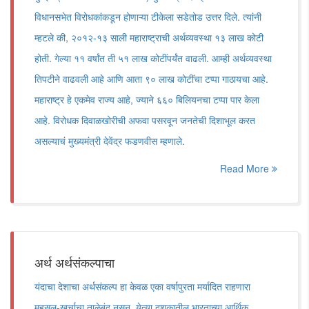
विधानसभेत विरोधकांकडून होणाऱ्या टीकेला सडेतोड उत्तर दिले. त्यांनी
म्हटले की, २०१२-१३ साली महाराष्ट्राची अर्थव्यवस्था १३ लाख कोटी
होती. गेल्या ११ वर्षांत ती ५१ लाख कोटींपर्यंत वाढली. आम्ही अर्थव्यवस्था
तिपटीने वाढवली आहे आणि आता ९० लाख कोटींचा टप्पा गाठायचा आहे.
महाराष्ट्र हे एकमेव राज्य आहे, ज्याने ६६० बिलियनचा टप्पा पार केला
आहे. विरोधक दिवाळखोरीची अफवा पसरवून जनतेची दिशाभूल करत
असल्याचं मुख्यमंत्री देवेंद्र फडणवीस म्हणाले.
Read More
अर्थ अर्थसंकल्पाचा
यंदाचा देशाचा अर्थसंकल्प हा केवळ एका वर्षापुरता मर्यादित राहणारा
महसूल-खर्चाचा ताळेबंद नसून, येत्या दशकातील भारताच्या आर्थिक,