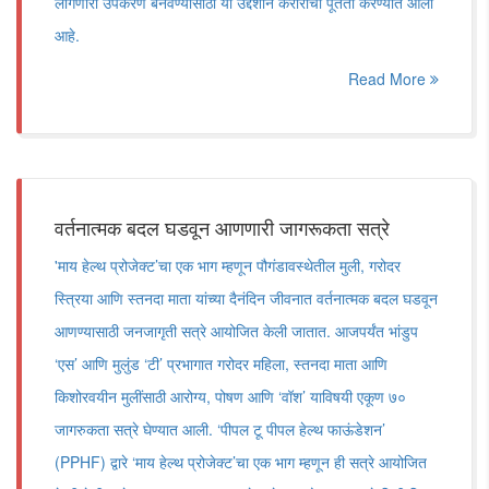
लागणारी उपकरणे बनवण्यासाठी या उद्देशाने कराराची पूर्तता करण्यात आली
आहे.
Read More
वर्तनात्मक बदल घडवून आणणारी जागरूकता सत्रे
'माय हेल्थ प्रोजेक्ट’चा एक भाग म्हणून पौगंडावस्थेतील मुली, गरोदर
स्त्रिया आणि स्तनदा माता यांच्या दैनंदिन जीवनात वर्तनात्मक बदल घडवून
आणण्यासाठी जनजागृती सत्रे आयोजित केली जातात. आजपर्यंत भांडुप
‘एस’ आणि मुलुंड ‘टी’ प्रभागात गरोदर महिला, स्तनदा माता आणि
किशोरवयीन मुलींसाठी आरोग्य, पोषण आणि ‘वॉश’ याविषयी एकूण ७०
जागरुकता सत्रे घेण्यात आली. ‘पीपल टू पीपल हेल्थ फाऊंडेशन’
(PPHF) द्वारे ‘माय हेल्थ प्रोजेक्ट’चा एक भाग म्हणून ही सत्रे आयोजित