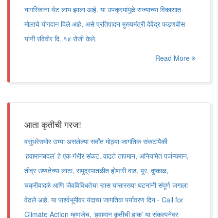
नागरिकांना थेट लाभ झाला आहे. या उपक्रमांमुळे राज्याच्या विकासात
मोलाचे योगदान दिले आहे, असे प्रतिपादन मुख्यमंत्री देवेंद्र फडणवीस
यांनी रविवीर दि. १४ रोजी केले.
Read More
आता कृतीची गरज!
वसुंधरेसमोर उभ्या असलेल्या सर्वांत मोठ्या जागतिक संकटांपैकी
‌‘हवामानबदल‌’ हे एक गंभीर संकट. वाढते तापमान, अनियमित पर्जन्यमान,
तीव्र उष्णतेच्या लाटा, समुद्रपातळीत होणारी वाढ, पूर, दुष्काळ,
चक्रीवादळे आणि जैवविविधतेचा ऱ्हास यांसारख्या घटनांनी संपूर्ण जगाला
वेढले आहे. या पार्श्वभूमीवर यंदाचा जागतिक पर्यावरण दिन - Call for
Climate Action म्हणजेच, ‌‘हवामान कृतीची हाक‌’ या संकल्पनेवर