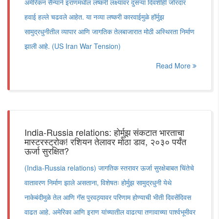
अमेरिकन सैन्याने इराणमधील लष्करी लक्ष्यांवर दुसऱ्या दिवशीही जोरदार
हवाई हल्ले चढवले आहेत. या नव्या लष्करी कारवाईमुळे हॉर्मुझ
सामुद्रधुनीतील व्यापार आणि जागतिक तेलबाजारात मोठी अस्थिरता निर्माण
झाली आहे. (US Iran War Tension)
Read More
India-Russia relations: होर्मुझ संकटात भारताचा
मास्टरस्ट्रोक! रशियन तेलावर मोठा डाव, २०३० पर्यंत
ऊर्जा सुरक्षित?
(India-Russia relations) जागतिक स्तरावर ऊर्जा सुरक्षेबाबत चिंतेचे
वातावरण निर्माण झाले असताना, विशेषतः होर्मुझ सामुद्रधुनी येथे
नाकेबंदीमुळे तेल आणि गॅस पुरवठ्यावर परिणाम होण्याची भीती दिवसेंदिवस
वाढत आहे. अमेरिका आणि इराण यांच्यातील वाढत्या तणावाच्या पार्श्वभूमीवर