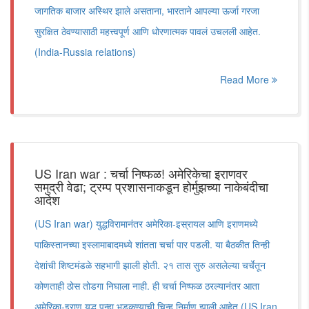
जागतिक बाजार अस्थिर झाले असताना, भारताने आपल्या ऊर्जा गरजा
सुरक्षित ठेवण्यासाठी महत्त्वपूर्ण आणि धोरणात्मक पावलं उचलली आहेत.
(India-Russia relations)
Read More
US Iran war : चर्चा निष्फळ! अमेरिकेचा इराणवर
समुद्री वेढा; ट्रम्प प्रशासनाकडून होर्मुझच्या नाकेबंदीचा
आदेश
(US Iran war) युद्धविरामानंतर अमेरिका-इस्रायल आणि इराणमध्ये
पाकिस्तानच्या इस्लामाबादमध्ये शांतता चर्चा पार पडली. या बैठकीत तिन्ही
देशांची शिष्टमंडळे सहभागी झाली होती. २१ तास सुरु असलेल्या चर्चेतून
कोणताही ठोस तोडगा निघाला नाही. ही चर्चा निष्फळ ठरल्यानंतर आता
अमेरिका-इराण युद्ध पुन्हा भडकण्याची चिन्ह निर्माण झाली आहेत.(US Iran