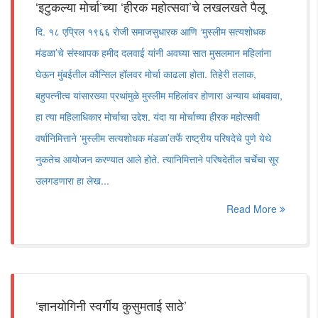
‘इटुकल्या मोर्चा’च्या ‘हीरक महोत्सवा’चे लखलखते पैलू
दि. १८ एप्रिल १९६६ रोजी समाजसुधारक आणि ‘मुस्लीम सत्यशोधक
मंडळा’चे संस्थापक हमीद दलवाई यांनी अवघ्या सात मुसलमान महिलांना
घेऊन मुंबईतील कौन्सिल हॉलवर मोर्चा काढला होता. तिहेरी तलाक,
बहुपत्नीत्व यांसारख्या प्रथांमुळे मुस्लीम महिलांवर होणारा अन्याय थांबवावा,
हा त्या महिलाधिकार मोर्चाचा उद्देश. यंदा या मोर्चाच्या हीरक महोत्सवी
वर्षानिमित्ताने ‘मुस्लीम सत्यशोधक मंडळा’तर्फे राष्ट्रीय परिषदेचे पुणे येथे
नुकतेच आयोजन करण्यात आले होते. त्यानिमित्ताने परिषदेतील चर्चेचा सूर
उलगडणारा हा लेख...
Read More
‘ज्ञानयोगिनी स्वर्गीय कुसुमताई साठे’