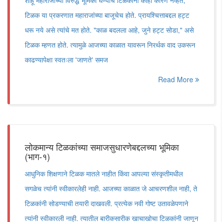
शाहू महाराजांच्या विरुद्ध भूमिका घेण्याचे टिळकांना काही कारण नव्हते,
टिळक या प्रकरणात महाराजांच्या बाजूचेच होते. प्रायश्चित्ताबद्दल हट्ट
धरू नये असे त्यांचे मत होते. "काळ बदलला आहे, जुने हट्ट सोडा," असे
टिळक म्हणत होते. त्यामुळे आजच्या काळात यावरून निरर्थक वाद उकरून
काढण्यापेक्षा स्वतःला 'जाणते' समज
Read More
लोकमान्य टिळकांच्या समाजसुधारणेबद्दलच्या भूमिका
(भाग-१)
आधुनिक शिक्षणाने टिळक मातले नाहीत किंवा आपल्या संस्कृतीमधील
सगळेच त्यांनी स्वीकारलेही नाही. आजच्या काळात जे आचरणशील नाही, ते
टिळकांनी सोडण्याची तयारी दाखवली. प्रत्येक नवी गोष्ट उतावळेपणाने
त्यांनी स्वीकारली नाही. त्यातील बारीकसारीक खाचाखोचा टिळकांनी जाणून