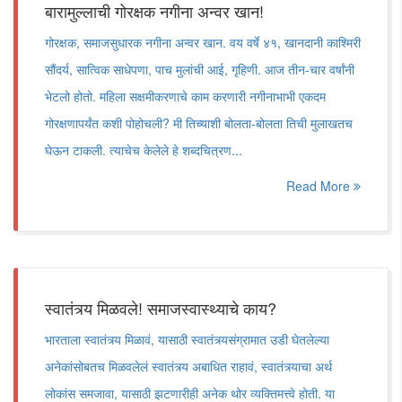
बारामुल्लाची गोरक्षक नगीना अन्वर खान!
गोरक्षक, समाजसुधारक नगीना अन्वर खान. वय वर्षे ४१, खानदानी काश्मिरी
सौंदर्य, सात्विक साधेपणा, पाच मुलांची आई, गृहिणी. आज तीन-चार वर्षांनी
भेटलो होतो. महिला सक्षमीकरणाचे काम करणारी नगीनाभाभी एकदम
गोरक्षणापर्यंत कशी पोहोचली? मी तिच्याशी बोलता-बोलता तिची मुलाखतच
घेऊन टाकली. त्याचेच केलेले हे शब्दचित्रण...
Read More
स्वातंत्र्य मिळवले! समाजस्वास्थ्याचे काय?
भारताला स्वातंत्र्य मिळावं, यासाठी स्वातंत्र्यसंग्रामात उडी घेतलेल्या
अनेकांसोबतच मिळवलेलं स्वातंत्र्य अबाधित राहावं, स्वातंत्र्याचा अर्थ
लोकांस समजावा, यासाठी झटणारीही अनेक थोर व्यक्तिमत्त्वे होती. या