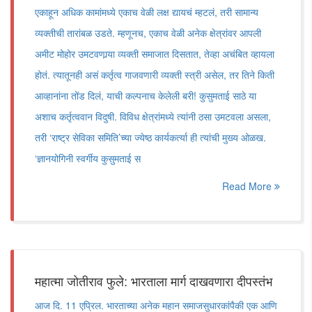
एकाहून अधिक कामांमध्ये एकाच वेळी लक्ष द्यायचं म्हटलं, तरी सामान्य
व्यक्तीची तारांबळ उडते. म्हणूनच, एकाच वेळी अनेक क्षेत्रांवर आपली
अमीट मोहोर उमटवणार्‍या व्यक्ती समाजात दिसतात, तेव्हा अचंबित व्हायला
होतं. त्यातूनही असं कर्तृत्व गाजवणारी व्यक्ती स्त्री असेल, तर तिने किती
आव्हानांना तोंड दिलं, याची कल्पनाच केलेली बरी! कुसुमताई साठे या
अशाच कर्तृत्ववान विदुषी. विविध क्षेत्रांमध्ये त्यांनी ठसा उमटवला असला,
तरी ‘राष्ट्र सेविका समिति’च्या ज्येष्ठ कार्यकर्त्या ही त्यांची मुख्य ओळख.
‘ज्ञानयोगिनी स्वर्गीय कुसुमताई स
Read More
महात्मा जोतीराव फुले: भारताला मार्ग दाखवणारा दीपस्तंभ
आज दि. 11 एप्रिल. भारताच्या अनेक महान समाजसुधारकांपैकी एक आणि