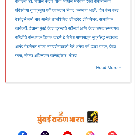
संचालक डॉ. विशाल कडणे यांची अखिल भारतीय दैवज्ञ समाजोन्नती
परिषदेच्या युवाप्रमुख पदी एकमताने निवड करण्यात आली. दोन वेळा वर्ल्ड
रेकॉर्ड्स मध्ये नाव आलेले उच्चशिक्षित डॉक्टरेट इंजिनिअर, सामाजिक
कार्यकर्ते, ईशान्य मुंबई दैवज्ञ ट्रस्टचे सर्वेसर्वा आणि दैवज्ञ चषक समन्वयक
समितीचे संस्थापक विशाल कडणे हे विविध माध्यमातून सुप्रसिद्ध उद्योजक
आनंद पेडणेकर यांच्या मार्गदर्शनाखाली गेले अनेक वर्षे दैवज्ञ चषक, दैवज्ञ
गरबा, मोफत ऑक्सिजन कॉन्संट्रेटर, मोफत
Read More