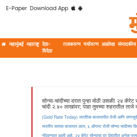
E-Paper
Download App
महामुंबई
महाराष्ट्र
देश-
राजकारण
पर्यावरण
अग्रलेख
संपादकीय
विदेश
सोन्या-चांदीच्या दरात पुन्हा मोठी उसळी! २४ कॅरेट
चांदी २.४० लाखांवर; पाहा तुमच्या शहरातील ताजे 
(Gold Rate Today) जागतिक बाजारातील तेजी आणि सणासुदीच्या
भारतीय सराफा बाजारात आज, ६ ऑगस्ट रोजी सोन्या-चांदीच्या किम
नोंदवण्यात आली आहे. २४ कॅरेट सोन्याचा दर देशातील अनेक प्रम