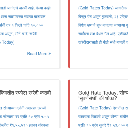
ाठी आनंदाचे बातमी आहे. गेल्या काही
(Gold Rates Today) जागतिक बाजा
ना, आज जळगावच्या सराफा बाजारात
दिसून येत असून गुरुवारी, २३ एप्रि
ंनी तर १ किलो चांदी १०,०००
विशेष म्हणजे शुभ मानल्या जाणाऱ्या
ढला असून, सोने-चांदी खरेदी
सर्वांचंच लक्ष वेधलं गेलं आहे. एकीक
ate Today)
खरेदीदारांसाठी ही मोठी संधी मा
Read More
 किंमतीत स्फोट! खरेदी करावी
Gold Rate Today: सोन्याच
‘सुवर्णसंधी’ की धोका?
सोन्याच्या दरांनी अक्षरशः उसळी
(Gold Rate Today) देशातील सराफ
ेट सोन्याचा दर प्रति १० ग्रॅम १.५५
पाहायला मिळाली असून सोन्या-चांदीच्
 दिल्लीत ₹१,५५,५१० इतका नोंदवला
प्रति १० ग्रॅम सुमारे ₹१,५३,००