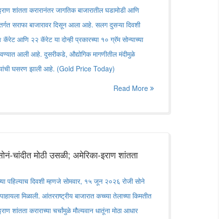
ाण शांतता करारानंतर जागतिक बाजारातील घडामोडी आणि
तर्गत सराफा बाजारावर दिसून आला आहे. सलग दुसऱ्या दिवशी
कॅरेट आणि २२ कॅरेट या दोन्ही प्रकारच्या १० ग्रॅम सोन्याच्या
ंदवण्यात आली आहे. दुसरीकडे, औद्योगिक मागणीतील मंदीमुळे
रुपयांची घसरण झाली आहे. (Gold Price Today)
Read More
ोनं-चांदीत मोठी उसळी; अमेरिका-इराण शांतता
 पहिल्याच दिवशी म्हणजे सोमवार, १५ जून २०२६ रोजी सोने
ी पाहायला मिळाली. आंतरराष्ट्रीय बाजारात कच्च्या तेलाच्या किमतीत
ण शांतता कराराच्या चर्चांमुळे मौल्यवान धातूंना मोठा आधार