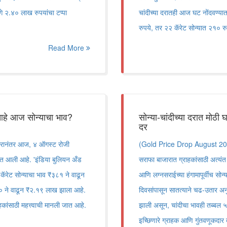
ागे २.४० लाख रुपयांचा टप्पा
चांदीच्या दरातही आज घट नोंदवण्यात
रुपये, तर २२ कॅरेट सोन्यात २१०
Read More
 आहे आज सोन्याचा भाव?
सोन्या-चांदीच्या दरात मोठ
दर
ारानंतर आज, ४ ऑगस्ट रोजी
(Gold Price Drop August 2026) 
ण्यात आली आहे. 'इंडिया बुलियन अँड
सराफा बाजारात ग्राहकांसाठी अत्यं
कॅरेट सोन्याचा भाव ₹३८१ ने वाढून
आणि लग्नसराईच्या हंगामापूर्वीच सोन
० ने वाढून ₹२.१९ लाख झाला आहे.
दिवसांपासून सातत्याने चढ-उतार अन
कांसाठी महत्त्वाची मानली जात आहे.
झाली असून, चांदीचा भावही तब्बल ५
इच्छिणारे ग्राहक आणि गुंतवणूकदार