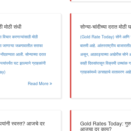
ठी मोठी संधी
सोन्या-चांदीच्या दरात मोठी 
विचार करणाऱ्यांसाठी मोठी
(Gold Rate Today) सोने आणि चांद
ा जाणाऱ्या जळगावातील सराफा
बातमी आहे. आंतरराष्ट्रीय बाजाराती
नोंदवण्यात आली. सोन्याच्या दरात
असून, आठवड्याच्या अखेरीस सोने आण
ांपर्यंत घट झाल्याने ग्राहकांनी
काही दिवसांपासून विक्रमी उच्चांक गा
day)
ग्राहकांमध्ये उत्साहाचे वातावरण
Read More
ुपयांनी स्वस्त? आजचे दर
Gold Rates Today: गुरुपु
आजचा दर काय?