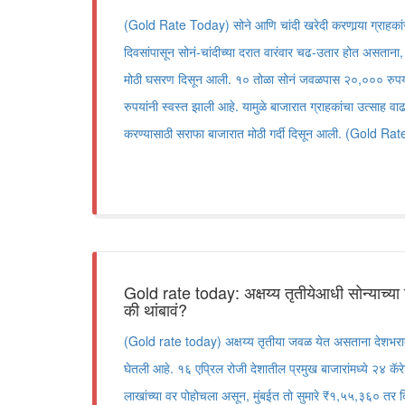
(Gold Rate Today) सोने आणि चांदी खरेदी करणार्‍या ग्राहकांस
दिवसांपासून सोनं-चांदीच्या दरात वारंवार चढ-उतार होत असता
मोठी घसरण दिसून आली. १० तोळा सोनं जवळपास २०,००० रुपया
रुपयांनी स्वस्त झाली आहे. यामुळे बाजारात ग्राहकांचा उत्साह वा
करण्यासाठी सराफा बाजारात मोठी गर्दी दिसून आली. (Gold R
Gold rate today: अक्षय्य तृतीयेआधी सोन्याच्या
की थांबावं?
(Gold rate today) अक्षय्य तृतीया जवळ येत असताना देशभरात 
घेतली आहे. १६ एप्रिल रोजी देशातील प्रमुख बाजारांमध्ये २४ कॅर
लाखांच्या वर पोहोचला असून, मुंबईत तो सुमारे ₹१,५५,३६० तर