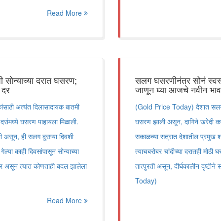
Read More
शी सोन्याच्या दरात घसरण;
सलग घसरणीनंतर सोनं स्वस्त
े दर
जाणून घ्या आजचे नवीन भाव
ांसाठी अत्यंत दिलासादायक बातमी
(Gold Price Today) देशात सलग काह
रांमध्ये घसरण पाहायला मिळाली.
घसरण झाली असून, दागिने खरेदी करण
ली असून, ही सलग दुसऱ्या दिवशी
सकाळच्या सत्रात देशातील प्रमुख श
ल्या काही दिवसांपासून सोन्याच्या
त्याचबरोबर चांदीच्या दरातही मोठी घ
िर असून त्यात कोणताही बदल झालेला
तात्पुरती असून, दीर्घकालीन दृष्टीने
Today)
Read More