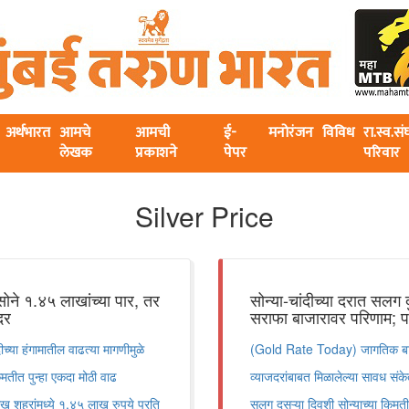
अर्थभारत
आमचे
आमची
ई-
मनोरंजन
विविध
रा.स्व.स
लेखक
प्रकाशने
पेपर
परिवार
Silver Price
 सोने १.४५ लाखांच्या पार, तर
सोन्या-चांदीच्या दरात सलग 
दर
सराफा बाजारावर परिणाम; प
 हंगामातील वाढत्या मागणीमुळे
(Gold Rate Today) जागतिक बाजार
तीत पुन्हा एकदा मोठी वाढ
व्याजदरांबाबत मिळालेल्या सावध संक
ुख शहरांमध्ये १.४५ लाख रुपये प्रति
सलग दुसऱ्या दिवशी सोन्याच्या किम