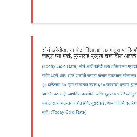
सोनं खरेदीदारांना मोठा दिलासा! सलग दुसऱ्या दिव
जाणून घ्या मुंबई, पुण्यासह प्रमुख शहरांतील आजच
(Today Gold Rate) सोनं-चांदी खरेदी करू इच्छिणाऱ्या ग्राहक
समोर आली आहे. आज सकाळी सराफा बाजार उघडताच सोन्याच्या द
२४ कॅरेटच्या १० ग्रॅम सोन्याच्या दरात ६६० रुपयांची घसरण झा
झालेली घट आहे. जागतिक घडामोडी आणि युद्धजन्य परिस्थितीमुळे गे
भावात सतत चढ-उतार होत होते. दुसरीकडे, आज चांदीचे दर स्थ
नाही. (Today Gold Rate)