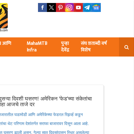
ंघ आणि
MahaMTB
पुन्हा
संघ शताब्दी वर्ष
Infra
देवेंद्र
विशेष
दुसऱ्या दिवशी घसरण! अमेरिकन 'फेड'च्या संकेतांचा
ाहा आजचे ताजे दर
ातील घडामोडी आणि अमेरिकेच्या फेडरल रिझर्व्ह कडून
ेतांचा थेट परिणाम देशांतर्गत सराफा बाजारावर दिसून आला आहे.
तीत घसरण झाली असून, गेल्या सात दिवसांपासून स्थिर असलेल्या