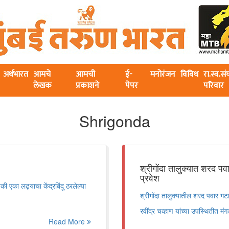
अर्थभारत
आमचे
आमची
ई-
मनोरंजन
विविध
रा.स्व.स
लेखक
प्रकाशने
पेपर
परिवार
Shrigonda
श्रीगोंदा तालुक्यात शरद पवा
प्रवेश
की एका लढ्याचा केंद्रबिंदू ठरलेल्या
श्रीगोंदा तालुक्यातील शरद पवार गटाच्
रवींद्र चव्हाण यांच्या उपस्थितीत म
Read More