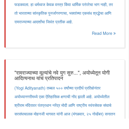
फडकवला. हा धर्मध्वज केवळ वस्त्र किंवा धार्मिक परंपरेचा भाग नाही, तर
तो भारताच्या सांस्कृतिक पुनर्जागरणाचा, भक्तांच्या एकसंध श्रद्धेचा आणि
रामराज्याच्या आदर्शांचा जिवंत प्रतीक आहे.
Read More
"रामराज्याच्या मूल्यांचे नवे युग सुरु...", अयोध्येतून योगी
आदित्यनाथ यांचं प्रतिपादन
(Yogi Adityanath) तब्बल ५०० वर्षांच्या प्रदीर्घ प्रतिक्षेनंतर
अयोध्यानगरीमध्ये एका ऐतिहासिक क्षणाची नोंद झाली आहे. अयोध्येतील
श्रीराम मंदिरावर पंतप्रधान नरेंद्र मोदी आणि राष्ट्रीय स्वंयसेवक संघाचे
सरसंघचालक मोहनजी भागवत यांनी आज (मंगळवार, २५ नोव्हेंबर) सनातन
धर्मध्वज फडकवला.या धर्मध्वजारोहण सोहळ्याला उत्तर प्रदेशच्या राज्यपाल