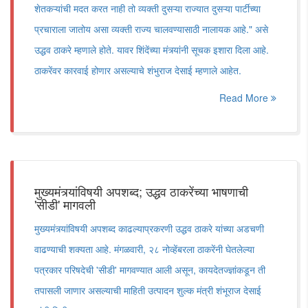
शेतकऱ्यांची मदत करत नाही तो व्यक्ती दुसऱ्या राज्यात दुसऱ्या पार्टीच्या
प्रचाराला जातोय असा व्यक्ती राज्य चालवण्यासाठी नालायक आहे." असे
उद्धव ठाकरे म्हणाले होते. यावर शिंदेंच्या मंत्र्यांनी सूचक इशारा दिला आहे.
ठाकरेंवर कारवाई होणार असल्याचे शंभुराज देसाई म्हणाले आहेत.
Read More
मुख्यमंत्र्यांविषयी अपशब्द; उद्धव ठाकरेंच्या भाषणाची
'सीडी' मागवली
मुख्यमंत्र्यांविषयी अपशब्द काढल्याप्रकरणी उद्धव ठाकरे यांच्या अडचणी
वाढण्याची शक्यता आहे. मंगळवारी, २८ नोव्हेंबरला ठाकरेंनी घेतलेल्या
पत्रकार परिषदेची 'सीडी' मागवण्यात आली असून, कायदेतज्ज्ञांकडून ती
तपासली जाणार असल्याची माहिती उत्पादन शुल्क मंत्री शंभूराज देसाई