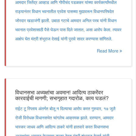
आमदार जितेंद्र आव्हाड आणि गोपीचंद पडळकर यांच्या कार्यकर्त्यांमधील
राड्यानंतर विधान भवनातील प्रवेश पासच्या मुद्यावरून विधानपरिषदेत
जोरदार खडाजंगी झाली. उबाठा गटाचे आमदार अनिल परब यांनी विधान
भवनात प्रवेशासाठी पैसे घेऊन पास दिले जातात, असा आरोप केला. त्यावर
आक्षेप घेत मंत्री शंभूराज देसाई यांनी पुरावे सादर करण्यास सांगितले.
Read More
विधानसभा अध्यक्षांचा अवमान! आदित्य ठाकरेंवर
कारवाईची मागणी; सभागृहात गदारोळ, काय घडलं?
राईट टू रिप्लाय अंतर्गत बोलू न दिल्याचा आरोप करत गुरुवार, १७ जुलै
रोजी विरोधक विधानसभेत चांगलेच आक्रमक झाले. दरम्यान, आमदार
भास्कर जाधव आणि आदित्य ठाकरे यांनी हातवारे करत विधानसभा
अध्यक्षांचा अवमान केल्याचा ठपका ठेवत मंत्री शंभूराज देसाई यांनी