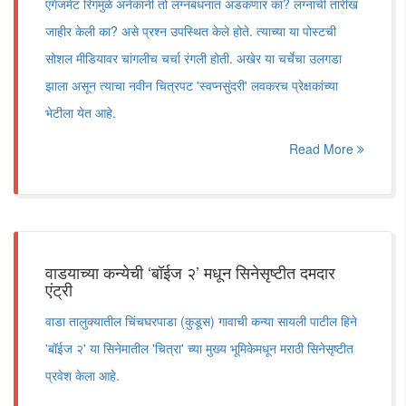
एंगेजमेंट रिंगमुळे अनेकांनी तो लग्नबंधनात अडकणार का? लग्नाची तारीख
जाहीर केली का? असे प्रश्न उपस्थित केले होते. त्याच्या या पोस्टची
सोशल मीडियावर चांगलीच चर्चा रंगली होती. अखेर या चर्चेचा उलगडा
झाला असून त्याचा नवीन चित्रपट 'स्वप्नसुंदरी' लवकरच प्रेक्षकांच्या
भेटीला येत आहे.
Read More
वाडयाच्या कन्येची ‘बॉईज २’ मधून सिनेसृष्टीत दमदार
एंट्री
वाडा तालुक्यातील चिंचघरपाडा (कुडूस) गावाची कन्या सायली पाटील हिने
'बॉईज २' या सिनेमातील 'चित्रा' च्या मुख्य भूमिकेमधून मराठी सिनेसृष्टीत
प्रवेश केला आहे.