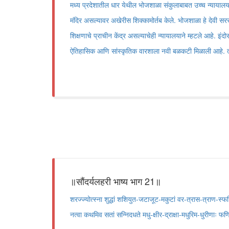
मध्य प्रदेशातील धार येथील भोजशाळा संकुलाबाबत उच्च न्यायालयाच
मंदिर असल्यावर अखेरीस शिक्कामोर्तब केले. भोजशाळा हे देवी सरस
शिक्षणाचे प्राचीन केंद्र असल्याचेही न्यायालयाने म्हटले आहे. इंदोर ख
ऐतिहासिक आणि सांस्कृतिक वारशाला नवी बळकटी मिळाली आहे. त्या
॥सौंदर्यलहरी भाष्य भाग 21॥
शरज्ज्योत्स्ना शुद्धां शशियुत-जटाजूट-मकुटां वर-त्रास-त्राण-स्फ
नत्वा कथमिव सतां सन्निदधते मधु-क्षीर-द्राक्षा-मधुरिम-धुरीणाः