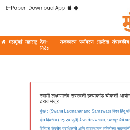
E-Paper
Download App
महामुंबई
महाराष्ट्र
देश-
राजकारण
पर्यावरण
अग्रलेख
संपादकीय
विदेश
स्वामी लक्ष्मणानंद सरस्वती हत्याकांड चौकशी आयो
ठराव मंजूर
मुंबई : (Swami Laxmananand Saraswati) विश्व हिंदू परिषदे
दोन दिवसीय (१९-२० जुलै) बैठक तेरापंथ भवन, छतरपूर येथे पा
विहिंपचे केंद्रीय पदाधिकारी आणि व्यवस्थापन समितीच्या सदस्यां