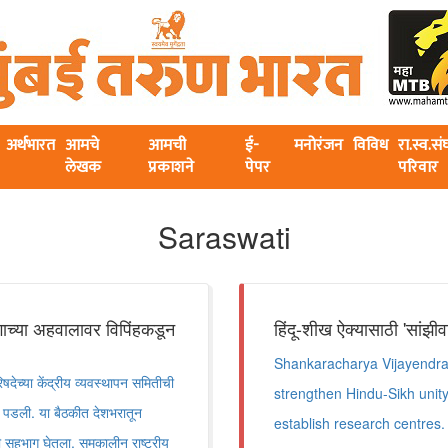
अर्थभारत
आमचे
आमची
ई-
मनोरंजन
विविध
रा.स्व.स
लेखक
प्रकाशने
पेपर
परिवार
Saraswati
गाच्या अहवालावर विपिंहकडून
हिंदू-शीख ऐक्यासाठी 'सांझ
Shankaracharya Vijayendra
च्या केंद्रीय व्यवस्थापन समितीची
strengthen Hindu-Sikh unity
र पडली. या बैठकीत देशभरातून
establish research centres.
नी सहभाग घेतला. समकालीन राष्ट्रीय