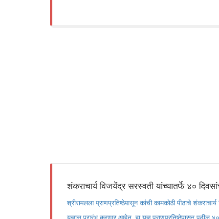
शंकराचार्य विजयेंद्र सरस्वती यांच्यातर्फे ४० दिवस
श्रीरामलला प्राणप्रतिष्ठेपासून कांची कामकोठी पीठाचे शंकराचार्य 
यज्ञास प्रारंभ करणार आहेत. हा यज्ञ प्राणप्रतिष्ठेपासून पुढील 