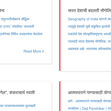
सेना
भारत देशाची बदलती भौग
 तंदुरुस्तीसोबतच बौद्धिक
Geography of India म्हणजे काय? 
िर ट्रस्ट’ संचालित ‘सरस्वती
त्यामुळे देशाची भूमी संकुचित झालेली
सेनेच्या विविध उपक्रमांचा घेतलेला
पाडलेले देश सांस्कृतिकदृष्ट्या आ
त्यासाठी भारत देशाच्या भौगोलिक, 
आवश्यक आहे. भारताच्या संर्वसमावेश
Read More
ेल", शंकराचार्य स्वामी
आत्मस्वराने गाण्यासाठी य
ठाणे : आत्मस्वराने गाण्यासाठी योग
एका प्रसारमाध्यमाच्या मुलाखती
पणशीकर ( Daji Panshikar ) यांन