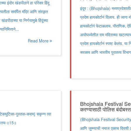
्या इंदोर खंडपीठाने हा परिसर हिंदू
इंदूर : (Bhojshala) मध्यप्रदेशात
्वतीला समर्पित मंदिर आणि संस्कृत
प्रदेश हायकोर्टानं दिलाय. ही जागा 
ंडपीठाच्या या निर्णयामुळे हिंदूंच्या
हायकोर्टानं फेटाळलाय. पौराणिक, ऐत
निमित्ताने...
अयोघध्येतील राम मंदिराच्या खटल्य
Read More
प्रदेश हायकोर्टानं स्पष्ट केलंय़. या 
सरकार आणि भारतीय पुरातत्व विभाग
Bhojshala Festival Securi
करण्यासाठी पोलिस बंदोबस्त
टिकघुटिका-पुस्तक-कराम्‌| सकृन्न त्वा
(Bhojshala Festival Security) 
 फणितयः॥15॥
आणि जुम्म्याची नमाज एकाच दिवशी आल