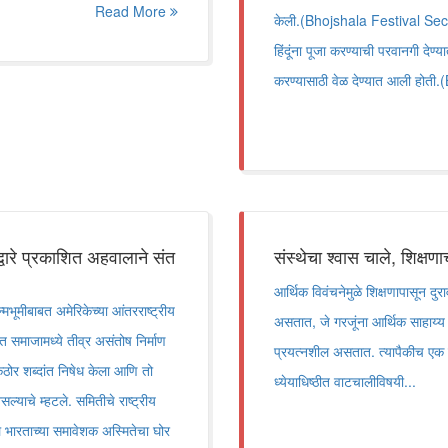
Read More
केली.(Bhojshala Festival Security)
हिंदूंना पूजा करण्याची परवानगी देण्
करण्यासाठी वेळ देण्यात आली होत
ाद्वारे प्रकाशित अहवालाने संत
संस्थेचा श्वास चाले, शिक्षण
आर्थिक विवंचनेमुळे शिक्षणापासून दु
ीबाबत अमेरिकेच्या आंतरराष्ट्रीय
असतात, जे गरजूंना आर्थिक साहाय्य क
संत समाजामध्ये तीव्र असंतोष निर्माण
प्रयत्नशील असतात. त्यापैकीच एक सा
ोर शब्दांत निषेध केला आणि तो
ध्येयाधिष्ठीत वाटचालीविषयी...
्याचे म्हटले. समितीचे राष्ट्रीय
ाल भारताच्या समावेशक अस्मितेचा घोर