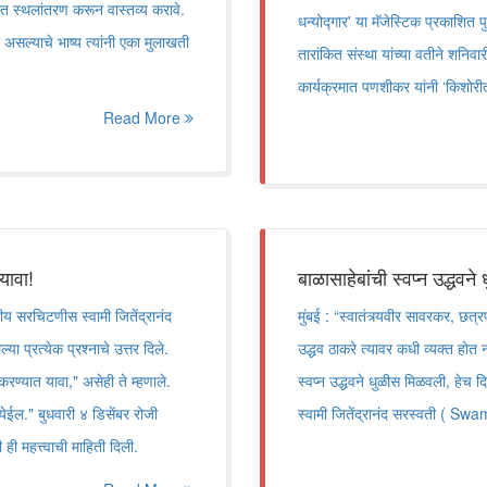
ात स्थलांतरण करून वास्तव्य करावे.
धन्योद्गार' या मॅजेस्टिक प्रकाशित
 असल्याचे भाष्य त्यांनी एका मुलाखती
तारांकित संस्था यांच्या वतीने शनिवा
कार्यक्रमात पणशीकर यांनी ‘किशोरीता
Read More
यावा!
बाळासाहेबांची स्वप्न उद्धवन
 सरचिटणीस स्वामी जितेंद्रानंद
मुंबई : “स्वातंत्र्यवीर सावरकर, छ
ा प्रत्येक प्रश्नाचे उत्तर दिले.
उद्धव ठाकरे त्यावर कधी व्यक्त होत 
रण्यात यावा," असेही ते म्हणाले.
स्वप्न उद्धवने धुळीस मिळवली, हेच द
येईल." बुधवारी ४ डिसेंबर रोजी
स्वामी जितेंद्रानंद सरस्वती ( Swami
 ही महत्त्वाची माहिती दिली.