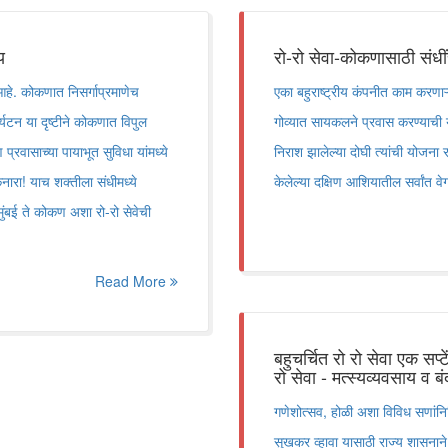
य
रो-रो सेवा-कोकणासाठी संधीं
 आहे. कोकणात निसर्गाप्रमाणेच
एका बहुराष्ट्रीय कंपनीत काम करणाऱ्
र्यटन या दृष्टीने कोकणात विपुल
गोव्यात सायकलने प्रवास करण्याची य
रवासाच्या पायाभूत सुविधा यांमध्ये
निराश झालेल्या दोघी त्यांची योजना र
नारा! याच शक्तीला संधीमध्ये
केलेल्या दक्षिण आशियातील सर्वांत व
 मुंबई ते कोकण अशा रो-रो सेवेची
Read More
बहुचर्चित रो रो सेवा एक सप्
रो सेवा - मत्स्यव्यवसाय व बं
गणेशोत्सव, होळी अशा विविध सणांनि
सुखकर व्हावा यासाठी राज्य शासनाने म