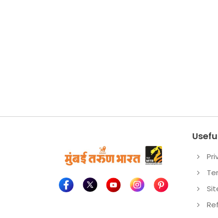
Useful
Pri
Te
Si
Re