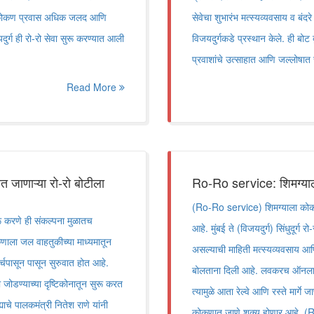
ंबई ते कोकण प्रवास अधिक जलद आणि
सेवेचा शुभारंभ मत्स्यव्यवसाय व बंदरे 
जयदुर्ग ही रो-रो सेवा सुरू करण्यात आली
विजयदुर्गकडे प्रस्थान केले. ही बोट
प्रवाशांचे उत्साहात आणि जल्लोष
Read More
णाऱ्या रो-रो बोटीला
Ro-Ro service: शिमग्याला
(Ro-Ro service) शिमग्याला कोकण
रणे ही संकल्पना मुळातच
आहे. मुंबई ते (विजयदुर्ग) सिंधुदूर्ग 
ोकणाला जल वाहतुकीच्या माध्यमातून
असल्याची माहिती मत्स्यव्यवसाय आणि
ार्चपासून पासून सुरुवात होत आहे.
बोलताना दिली आहे. लवकरच ऑनलाइन
जोडण्याच्या दृष्टिकोनातून सुरू करत
त्यामुळे आता रेल्वे आणि रस्ते मार्गे
्याचे पालकमंत्री नितेश राणे यांनी
कोकणात जाणे शक्य होणार आहे. 