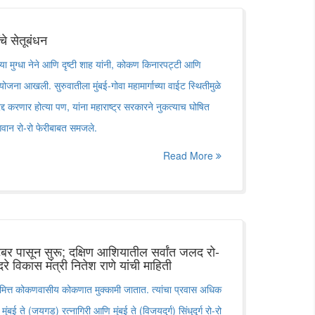
चे सेतूबंधन
या मुग्धा नेने आणि दृष्टी शाह यांनी, कोकण किनारपट्टी आणि
ोजना आखली. सुरुवातीला मुंबई-गोवा महामार्गाच्या वाईट स्थितीमुळे
द्द करणार होत्या पण, यांना महाराष्ट्र सरकारने नुकत्याच घोषित
ेगवान रो-रो फेरीबाबत समजले.
Read More
टेंबर पासून सुरू; दक्षिण आशियातील सर्वांत जलद रो-
दरे विकास मंत्री नितेश राणे यांची माहिती
मित्त कोकणवासीय कोकणात मुक्कामी जातात. त्यांचा प्रवास अधिक
ुंबई ते (जयगड) रत्नागिरी आणि मुंबई ते (विजयदुर्ग) सिंधुदूर्ग रो-रो