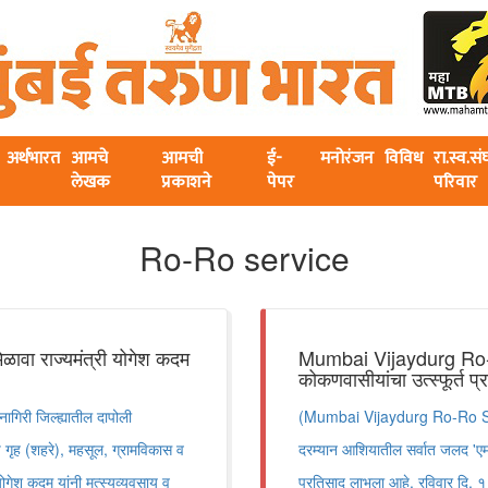
अर्थभारत
आमचे
आमची
ई-
मनोरंजन
विविध
रा.स्व.स
लेखक
प्रकाशने
पेपर
परिवार
Ro-Ro service
मिळावा राज्यमंत्री योगेश कदम
Mumbai Vijaydurg Ro-Ro 
कोकणवासीयांचा उत्स्फूर्त प
ागिरी जिल्ह्यातील दापोली
(Mumbai Vijaydurg Ro-Ro Service
ाचे गृह (शहरे), महसूल, ग्रामविकास व
दरम्यान आशियातील सर्वात जलद 'एम-
योगेश कदम यांनी मत्स्यव्यवसाय व
प्रतिसाद लाभला आहे. रविवार दि. १