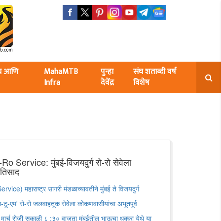
ंघ आणि
MahaMTB
पुन्हा
संघ शताब्दी वर्ष
Infra
देवेंद्र
विशेष
Service: मुंबई-विजयदुर्ग रो-रो सेवेला
्रतिसाद
) महाराष्ट्र सागरी मंडळाच्यावतीने मुंबई ते विजयदुर्ग
टू-एम' रो-रो जलवाहतूक सेवेला कोकणवासीयांचा अभूतपूर्व
 मार्च रोजी सकाळी ८ :३० वाजता मुंबईतील भाऊचा धक्का येथे या