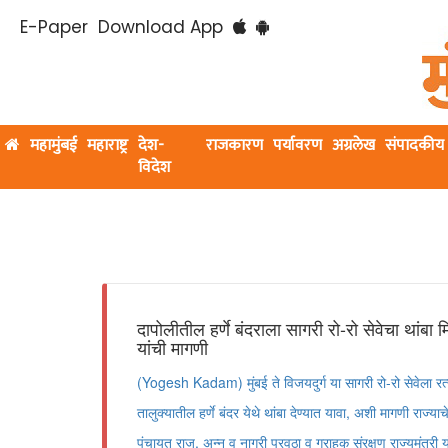
E-Paper
Download App
महामुंबई
महाराष्ट्र
देश-
राजकारण
पर्यावरण
अग्रलेख
संपादकीय
विदेश
दापोलीतील हर्णे बंदराला सागरी रो-रो सेवेचा थांबा 
यांची मागणी
(Yogesh Kadam) मुंबई ते विजयदुर्ग या सागरी रो-रो सेवेला रत्न
तालुक्यातील हर्णे बंदर येथे थांबा देण्यात यावा, अशी मागणी राज्य
पंचायत राज, अन्न व नागरी पुरवठा व ग्राहक संरक्षण राज्यमंत्री 