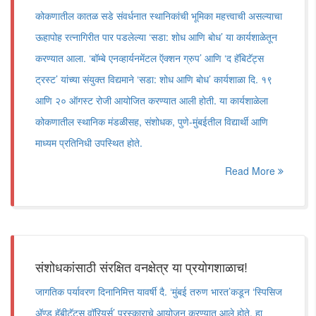
कोकणातील कातळ सडे संवर्धनात स्थानिकांची भूमिका महत्त्वाची असल्याचा
ऊहापोह रत्नागिरीत पार पडलेल्या ‘सडा: शोध आणि बोध’ या कार्यशाळेतून
करण्यात आला. ‘बॉम्बे एनव्हार्यनमेंटल ऍक्शन ग्रुप’ आणि ‘द हॅबिटॅट्स
ट्रस्ट’ यांच्या संयुक्त विद्यमाने ‘सडा: शोध आणि बोध’ कार्यशाळा दि. १९
आणि २० ऑगस्ट रोजी आयोजित करण्यात आली होती. या कार्यशाळेला
कोकणातील स्थानिक मंडळीसह, संशोधक, पुणे-मुंबईतील विद्यार्थी आणि
माध्यम प्रतिनिधी उपस्थित होते.
Read More
संशोधकांसाठी संरक्षित वनक्षेत्र या प्रयोगशाळाच!
जागतिक पर्यावरण दिनानिमित्त यावर्षी दै. ‘मुंबई तरुण भारत’कडून ‘स्पिसिज
अ‍ॅण्ड हॅबीटॅट्स वॉरियर्स’ पुरस्काराचे आयोजन करण्यात आले होते. हा