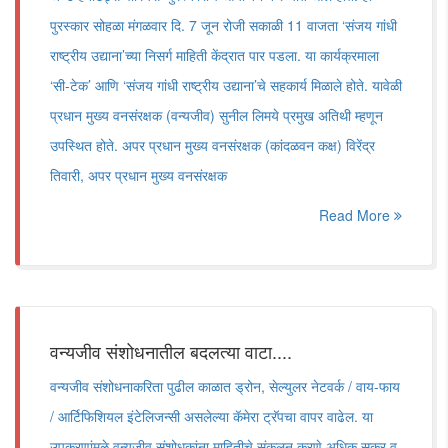
पुरस्कार सोहळा मंगळवार दि. 7 जून रोजी सकाळी 11 वाजता ‘संजय गांधी
राष्ट्रीय उद्याना’च्या निसर्ग माहिती केंद्रात पार पडला. या कार्यक्रमाला
‘सी-टेक’ आणि ‘संजय गांधी राष्ट्रीय उद्याना’चे सहकार्य मिळाले होते. यावेळी
प्रधान मुख्य वनसंरक्षक (वन्यजीव) सुनील लिमये प्रमुख अतिथी म्हणून
उपस्थित होते. अपर प्रधान मुख्य वनसंरक्षक (कांदळवन कक्ष) विरेंद्र
तिवारी, अपर प्रधान मुख्य वनसंरक्षक
Read More
वन्यजीव संशोधनातील बदलत्या वाटा....
वन्यजीव संशोधनाकरिता पुढील काळात ड्रोन, सेल्युलर नेटवर्क / वाय-फाय
/ आर्टिफिशियल इंटेलिजन्सी असलेल्या कॅमेरा ट्रॅपचा वापर वाढेल. या
उपकरणांमुळे वन्यजीव संशोधकांना माहितीचे संकलन करणे अधिक सुकर व